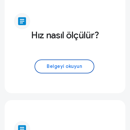
article
Hız nasıl ölçülür?
Belgeyi okuyun
article