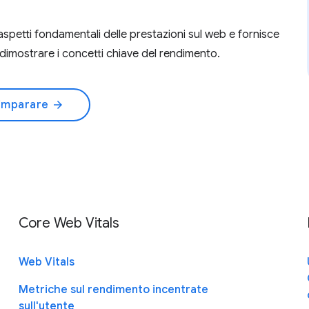
 aspetti fondamentali delle prestazioni sul web e fornisce
a dimostrare i concetti chiave del rendimento.
a imparare
arrow_forward
Core Web Vitals
Web Vitals
Metriche sul rendimento incentrate
sull'utente