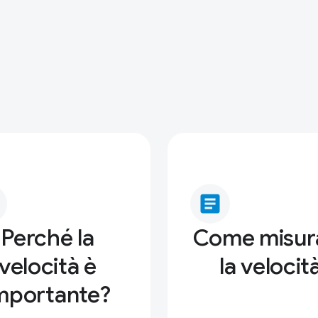
article
Perché la
Come misur
velocità è
la velocit
mportante?