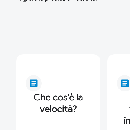
article
article
Che cos'è la
velocità?
i