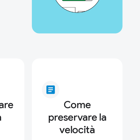
article
are
Come
à
preservare la
velocità