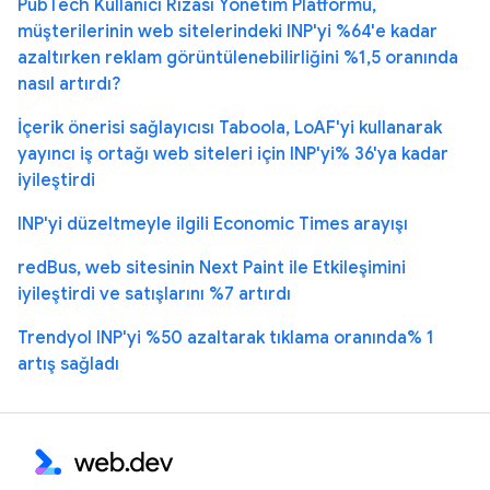
PubTech Kullanıcı Rızası Yönetim Platformu,
müşterilerinin web sitelerindeki INP'yi %64'e kadar
azaltırken reklam görüntülenebilirliğini %1,5 oranında
nasıl artırdı?
İçerik önerisi sağlayıcısı Taboola, LoAF'yi kullanarak
yayıncı iş ortağı web siteleri için INP'yi% 36'ya kadar
iyileştirdi
INP'yi düzeltmeyle ilgili Economic Times arayışı
redBus, web sitesinin Next Paint ile Etkileşimini
iyileştirdi ve satışlarını %7 artırdı
Trendyol INP'yi %50 azaltarak tıklama oranında% 1
artış sağladı