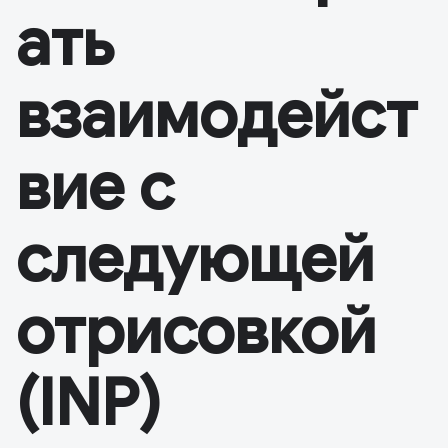
ать
взаимодейст
вие с
следующей
отрисовкой
(INP)