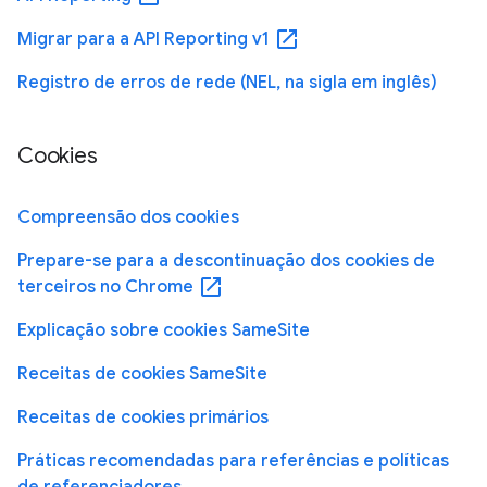
open_in_new
Migrar para a API Reporting v1
Registro de erros de rede (NEL, na sigla em inglês)
Cookies
Compreensão dos cookies
Prepare-se para a descontinuação dos cookies de
open_in_new
terceiros no Chrome
Explicação sobre cookies SameSite
Receitas de cookies SameSite
Receitas de cookies primários
Práticas recomendadas para referências e políticas
de referenciadores