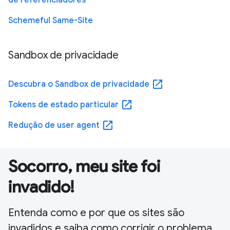
Schemeful Same-Site
Sandbox de privacidade
open_in_new
Descubra o Sandbox de privacidade
open_in_new
Tokens de estado particular
open_in_new
Redução de user agent
Socorro, meu site foi
invadido!
Entenda como e por que os sites são
invadidos e saiba como corrigir o problema.