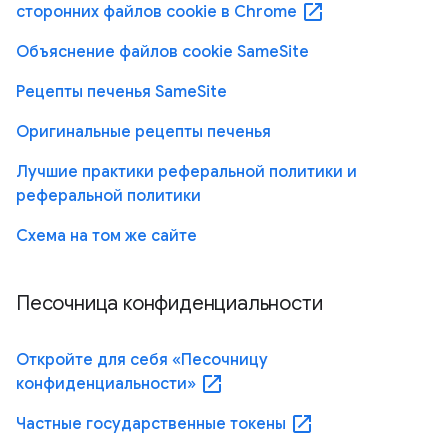
open_in_new
сторонних файлов cookie в Chrome
Объяснение файлов cookie SameSite
Рецепты печенья SameSite
Оригинальные рецепты печенья
Лучшие практики реферальной политики и
реферальной политики
Схема на том же сайте
Песочница конфиденциальности
Откройте для себя «Песочницу
open_in_new
конфиденциальности»
open_in_new
Частные государственные токены