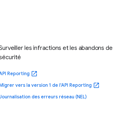
Surveiller les infractions et les abandons de
sécurité
open_in_new
API Reporting
open_in_new
Migrer vers la version 1 de l'API Reporting
Journalisation des erreurs réseau (NEL)