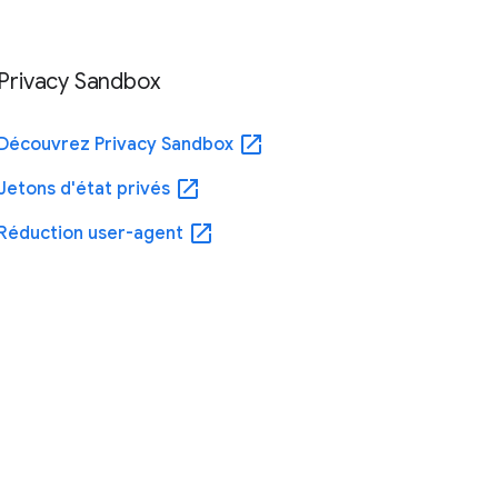
Privacy Sandbox
open_in_new
Découvrez Privacy Sandbox
open_in_new
Jetons d'état privés
open_in_new
Réduction user-agent