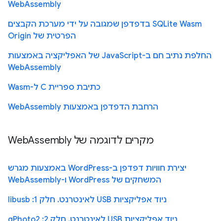
WebAssembly
SQLite Wasm בדפדפן שמגובה על ידי מערכת הקבצים
הפרטית של Origin
החלפת נתיב חם ב-JavaScript של האפליקציה באמצעות
WebAssembly
כתיבת ספריית C ל-Wasm
הרחבת הדפדפן באמצעות WebAssembly
מקרים לדוגמה של WebAssembly
יצירת חוויות דפדפן ב-WordPress באמצעות מגרש
המשחקים של WordPress ו-WebAssembly
ניוד אפליקציות USB לאינטרנט. חלק 1: libusb
ניוד אפליקציות USB לאינטרנט. חלק 2: gPhoto2