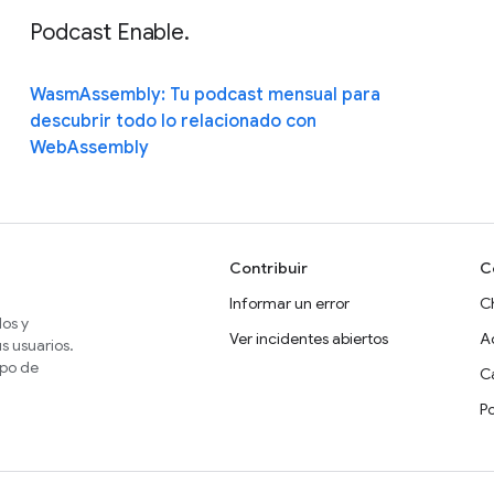
Podcast Enable.
WasmAssembly: Tu podcast mensual para
descubrir todo lo relacionado con
WebAssembly
Contribuir
C
Informar un error
C
dos y
Ver incidentes abiertos
A
s usuarios.
ipo de
Ca
P