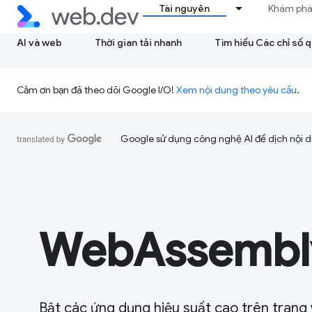
Tài nguyên
Khám ph
AI và web
Thời gian tải nhanh
Tìm hiểu Các chỉ số 
Cảm ơn bạn đã theo dõi Google I/O!
Xem nội dung theo yêu cầu
.
Google sử dụng công nghệ AI để dịch nội du
WebAssembl
Bật các ứng dụng hiệu suất cao trên trang