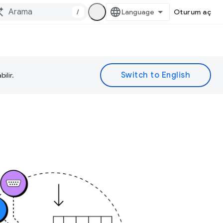
/
Oturum aç
ilir.