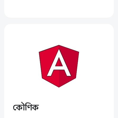
কৌণিক