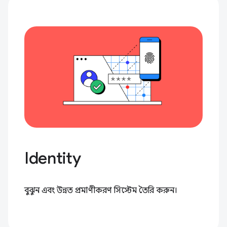
Identity
বুঝুন এবং উন্নত প্রমাণীকরণ সিস্টেম তৈরি করুন।