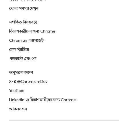
খোলা সমস্যা দেখুন
সম্পর্কিত বিষয়বস্তু
বিকাশকারীদের জন্য Chrome
Chromium আপডেট
কেস স্টাডিজ
পডকাস্ট এবং শো
অনুসরণ করুন
X-এ @ChromiumDev
YouTube
LinkedIn-এ বিকাশকারীদের জন্য Chrome
আরএসএস