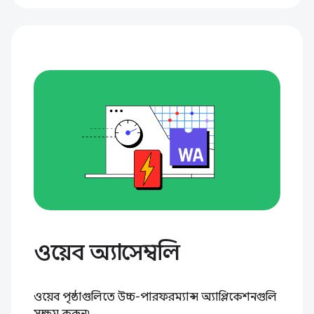
ওয়েব অ্যাসেম্বলি
ওয়েব পৃষ্ঠাগুলিতে উচ্চ-পারফরম্যান্স অ্যাপ্লিকেশনগুলি