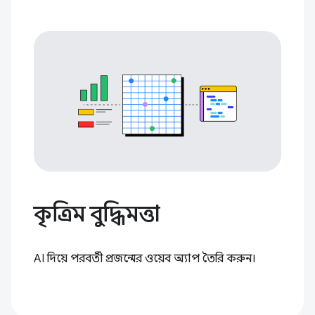
কৃত্রিম বুদ্ধিমত্তা
AI দিয়ে পরবর্তী প্রজন্মের ওয়েব অ্যাপ তৈরি করুন।