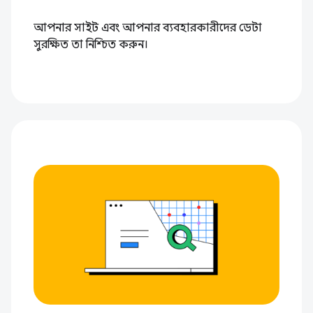
আপনার সাইট এবং আপনার ব্যবহারকারীদের ডেটা
সুরক্ষিত তা নিশ্চিত করুন।