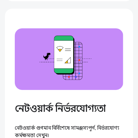
নেটওয়ার্ক নির্ভরযোগ্যতা
নেটওয়ার্ক গুণমান নির্বিশেষে সামঞ্জস্যপূর্ণ, নির্ভরযোগ্য
কর্মক্ষমতা দেখুন।