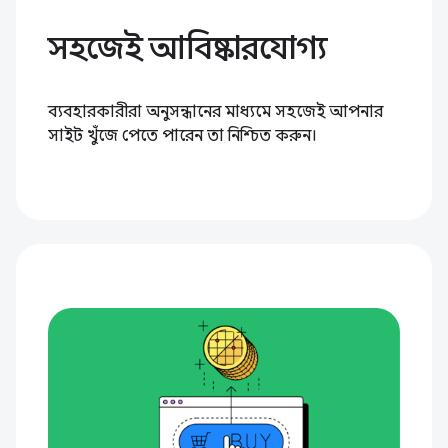
সহজেই আবিষ্কারযোগ্য
ব্যবহারকারীরা অনুসন্ধানের মাধ্যমে সহজেই আপনার
সাইট খুঁজে পেতে পারেন তা নিশ্চিত করুন।