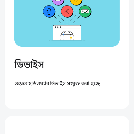
ডিভাইস
ওয়েবে হার্ডওয়্যার ডিভাইস সংযুক্ত করা হচ্ছে