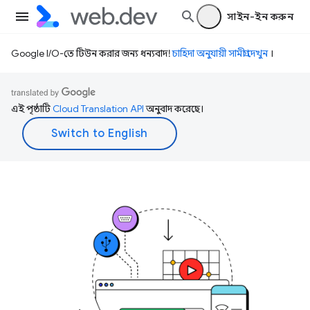
সাইন-ইন করুন
Google I/O-তে টিউন করার জন্য ধন্যবাদ!
চাহিদা অনুযায়ী সামগ্রী দেখুন
।
এই পৃষ্ঠাটি
Cloud Translation API
অনুবাদ করেছে।