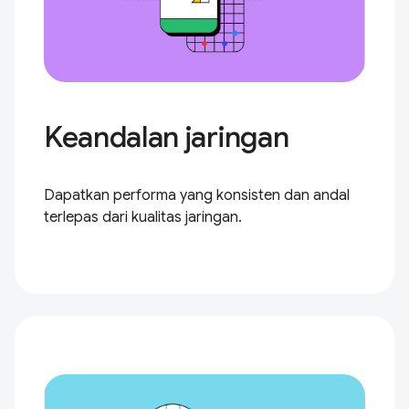
Keandalan jaringan
Dapatkan performa yang konsisten dan andal
terlepas dari kualitas jaringan.