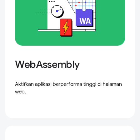
WebAssembly
Aktifkan aplikasi berperforma tinggi di halaman
web.