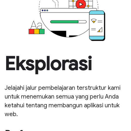
Eksplorasi
Jelajahi jalur pembelajaran terstruktur kami
untuk menemukan semua yang perlu Anda
ketahui tentang membangun aplikasi untuk
web.