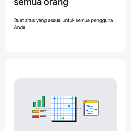
semua orang
Buat situs yang sesuai untuk semua pengguna
Anda.