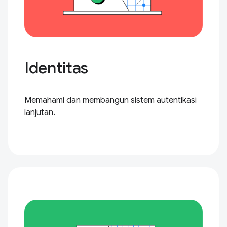
Identitas
Memahami dan membangun sistem autentikasi
lanjutan.