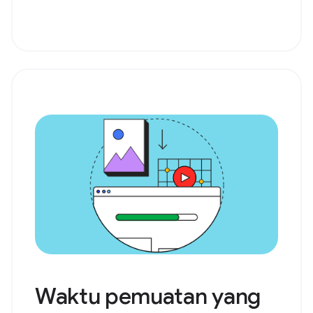
Waktu pemuatan yang