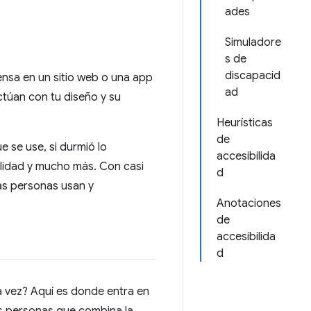
ades
Simuladore
s de
discapacid
iensa en un sitio web o una app
ad
ctúan con tu diseño y su
Heurísticas
de
e se use, si durmió lo
accesibilida
ibilidad y mucho más. Con casi
d
las personas usan y
Anotaciones
de
accesibilida
d
 vez? Aquí es donde entra en