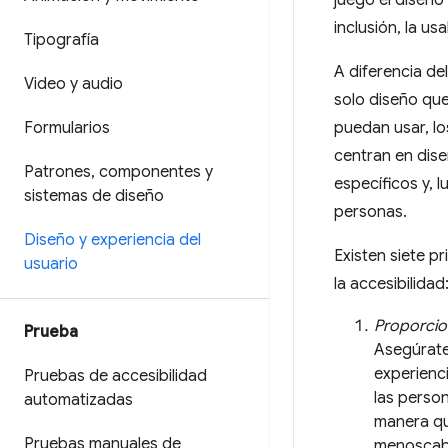
juego el diseño
inclusión, la us
Tipografía
A diferencia de
Video y audio
solo diseño qu
Formularios
puedan usar, los
centran en dis
Patrones
,
componentes y
específicos y, 
sistemas de diseño
personas.
Diseño y experiencia del
Existen siete p
usuario
la accesibilidad
Proporcio
Prueba
Asegúrate
experienc
Pruebas de accesibilidad
las perso
automatizadas
manera qu
Pruebas manuales de
menoscaba