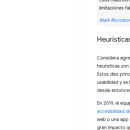
Esos malentend
limitaciones f
Mark Riccobo
Heurística
Considera agr
heurísticas son
Estos diez prin
usabilidad y se
desde entonce
En 2019, el eq
accesibilidad di
web o una app s
gran impacto qu