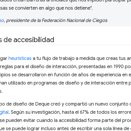
idos crean barreras artificiales que nos impiden participar 
alsas se convierten en algo que nos detiene".
no
, presidente de la Federación Nacional de Ciegos
s de accesibilidad
egar
heurísticas
a tu flujo de trabajo a medida que creas tus a
 reglas para el diseño de interacción, presentadas en 1990 por
cipios se desarrollaron en función de años de experiencia en e
 han utilizado en programas de diseño y de interacción entr
s.
uipo de diseño de Deque creó y compartió un nuevo conjunto
gital
. Según su investigación, hasta el 67% de todos los errore
e pueden evitar cuando la accesibilidad forma parte del pro
e se puede lograr incluso antes de escribir una sola línea de