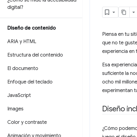
¿Cómo se mide la accesibilidad
digital?
Diseño de contenido
Piensa en tu si
ARIA y HTML
que no te guste
experiencia en 
Estructura del contenido
Esa experiencia
El documento
suficiente la no
Enfoque del teclado
ocho mil millon
experimentan tu
Java
Script
Diseño inc
Images
Color y contraste
¿Cómo podemos 
Animación y movimiento