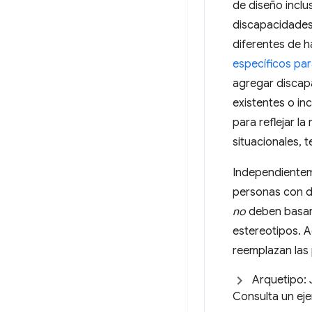
de diseño incl
discapacidades
diferentes de 
específicos pa
agregar discap
existentes o in
para reflejar l
situacionales, 
Independientem
personas con d
no
deben basars
estereotipos. 
reemplazan las
Arquetipo:
Consulta un ej