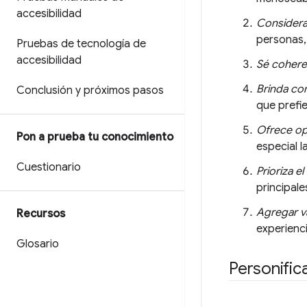
accesibilidad
Considera 
personas,
Pruebas de tecnología de
accesibilidad
Sé cohere
Brinda con
Conclusión y próximos pasos
que prefie
Ofrece o
Pon a prueba tu conocimiento
especial 
Cuestionario
Prioriza e
principal
Agregar v
Recursos
experienci
Glosario
Personific