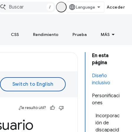
/
Acceder
CSS
Rendimiento
Prueba
MÁS
En esta
página
Diseño
inclusivo
Personificaci
ones
¿Te resultó útil?
Incorporac
suario
ión de
discapacid