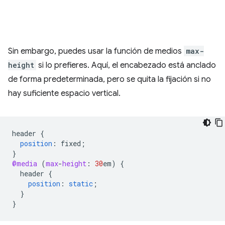
Sin embargo, puedes usar la función de medios
max-
height
si lo prefieres. Aquí, el encabezado está anclado
de forma predeterminada, pero se quita la fijación si no
hay suficiente espacio vertical.
header
{
position
:
fixed
;
}
@media
(
max
-
height
:
30
em
)
{
header
{
position
:
static
;
}
}