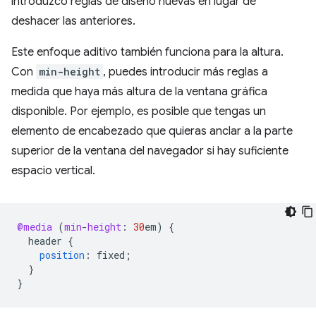
introduzco reglas de diseño nuevas en lugar de
deshacer las anteriores.
Este enfoque aditivo también funciona para la altura.
Con
min-height
, puedes introducir más reglas a
medida que haya más altura de la ventana gráfica
disponible. Por ejemplo, es posible que tengas un
elemento de encabezado que quieras anclar a la parte
superior de la ventana del navegador si hay suficiente
espacio vertical.
@media
(
min
-
height
:
30
em
)
{
header
{
position
:
fixed
;
}
}