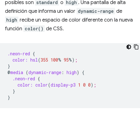
posibles son
standard
o
high
. Una pantalla de alta
definición que informa un valor
dynamic-range
de
high
recibe un espacio de color diferente con la nueva
función
color()
de CSS.
.neon-red
{
color:
hsl
(
355
100
%
95
%
)
;
}
@
media
(
dynamic-range
:
high
)
{
.neon-red
{
color:
color
(
display-p3
1
0
0
)
;
}
}