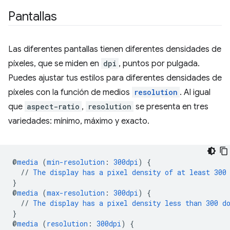
Pantallas
Las diferentes pantallas tienen diferentes densidades de
píxeles, que se miden en
dpi
, puntos por pulgada.
Puedes ajustar tus estilos para diferentes densidades de
píxeles con la función de medios
resolution
. Al igual
que
aspect-ratio
,
resolution
se presenta en tres
variedades: mínimo, máximo y exacto.
@
media
(
min-resolution
:
300dpi
)
{
//
The
display
has
a
pixel
density
of
at
least
300
}
@
media
(
max-resolution
:
300dpi
)
{
//
The
display
has
a
pixel
density
less
than
300
d
}
@
media
(
resolution
:
300dpi
)
{