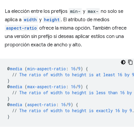
La elección entre los prefijos
min-
y
max-
no solo se
aplica a
width
y
height
. El atributo de medios
aspect-ratio
ofrece la misma opción. También ofrece
una versión sin prefijo si deseas aplicar estilos con una
proporción exacta de ancho y alto.
@
media
(
min-aspect-ratio
:
16
/
9
)
{
//
The
ratio
of
width
to
height
is
at
least
16
by
}
@
media
(
max-aspect-ratio
:
16
/
9
)
{
//
The
ratio
of
width
to
height
is
less
than
16
by
}
@
media
(
aspect-ratio
:
16
/
9
)
{
//
The
ratio
of
width
to
height
is
exactly
16
by
9
}