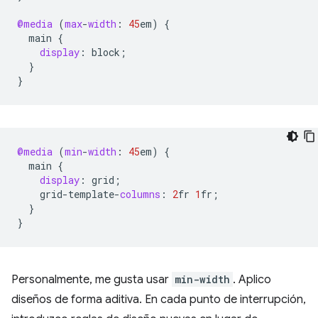
@media
(
max
-
width
:
45
em
)
{
main
{
display
:
block
;
}
}
@media
(
min
-
width
:
45
em
)
{
main
{
display
:
grid
;
grid
-
template
-
columns
:
2
fr
1
fr
;
}
}
Personalmente, me gusta usar
min-width
. Aplico
diseños de forma aditiva. En cada punto de interrupción,