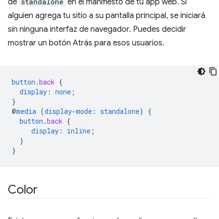
de
standalone
en el manifiesto de tu app web. Si
alguien agrega tu sitio a su pantalla principal, se iniciará
sin ninguna interfaz de navegador. Puedes decidir
mostrar un botón Atrás para esos usuarios.
button
.
back
{
display
:
none
;
}
@
media
(
display-mode
:
standalone
)
{
button
.
back
{
display
:
inline
;
}
}
Color