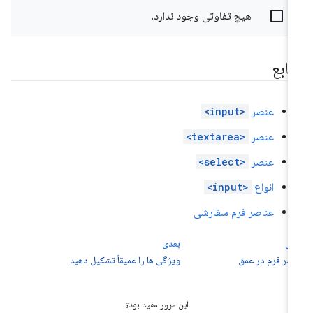
هیچ تفاوتی وجود ندارد.
نابع
عنصر
<input>
عنصر
<textarea>
عنصر
<select>
انواع
<input>
عناصر فرم سفارشی
لی
بعدی
صر فرم در عمق
ویژگی ها را عمیقاً تشکیل دهید
این مرور مفید بود؟