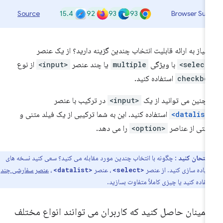
15.4
92
93
93
Source
Browser Sup
ا نیاز به ارائه قابلیت انتخاب چندین گزینه دارید؟ از یک عنصر
<sel
با ویژگی
multiple
یا چند عنصر
<input>
از نوع
checkbo
استفاده کنید.
چنین می توانید از یک
<input>
در ترکیب با عنصر
<data
استفاده کنید. این به شما ترکیبی از یک فیلد متنی و
ستی از عناصر
<option>
را می دهد.
 امتحان کنید
: چگونه با انتخاب چندین مورد مقابله می کنید؟ سعی کنید نسخه های
پیاده سازی کنید. از عنصر
، عنصر
،
عنصر سفارشی چند
<datalist>
<select>
تفاده کنید یا چیزی کاملاً متفاوت بسازید.
طمینان حاصل کنید که کاربران می توانند انواع مختلف