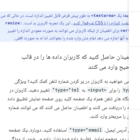
توجه:
یک
به طور پیش فرض قابل تغییر اندازه است. در حالی که می
<textarea>
د
تغییر اندازه را با CSS غیرفعال کنید
، این یک تجربه کاربری بد است.
resize:
برای اطمینان از اینکه کاربران می توانند به صورت عمودی اندازه را تغییر
vert
و به آنها اجازه می دهد تمام متن وارد شده را بخوانند، اما نه به صورت افقی.
مینان حاصل کنید که کاربران داده ها را در قالب
حیح وارد می کنند
ا می خواهید به کاربران در پر کردن شماره تلفن کمک کنید؟ ویژگی
typ
را برای
<input>
به
type="tel"
تغییر دهید. کاربران در
تگاه های تلفن همراه یک صفحه کلید روی صفحه نمایش تطبیق داده
ه را دریافت می کنند و اطمینان حاصل می کنند که می توانند شماره
فن را سریعتر وارد کنند.
ای آدرس ایمیل،
type="email"
استفاده کنید. دوباره، یک صفحه
ید روی صفحه نمایش تطبیق داده شده نشان داده می شود. از ویژگی