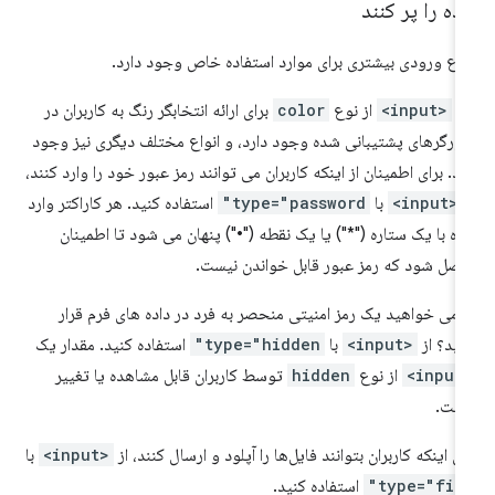
ده را پر کنند
واع ورودی بیشتری برای موارد استفاده خاص وجود دارد.
ک
<input>
از نوع
color
برای ارائه انتخابگر رنگ به کاربران در
ورگرهای پشتیبانی شده وجود دارد، و انواع مختلف دیگری نیز وجود
رد. برای اطمینان از اینکه کاربران می توانند رمز عبور خود را وارد کنند،
<input>
با
type="password"
استفاده کنید. هر کاراکتر وارد
ه با یک ستاره ("*") یا یک نقطه ("•") پنهان می شود تا اطمینان
صل شود که رمز عبور قابل خواندن نیست.
ا می خواهید یک رمز امنیتی منحصر به فرد در داده های فرم قرار
ید؟ از
<input>
با
type="hidden"
استفاده کنید. مقدار یک
<in
از نوع
hidden
توسط کاربران قابل مشاهده یا تغییر
ست.
ای اینکه کاربران بتوانند فایل‌ها را آپلود و ارسال کنند، از
<input>
با
type="file
استفاده کنید.