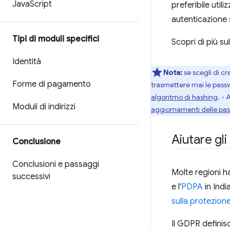
Java
Script
preferibile util
autenticazione 
Tipi di moduli specifici
Scopri di più su
Identità
Nota:
se scegli di c
Forme di pagamento
trasmettere mai le passw
algoritmo di hashing
. - 
Moduli di indirizzi
aggiornamenti delle pa
Aiutare gli
Conclusione
Conclusioni e passaggi
Molte regioni ha
successivi
e l'
PDPA
in Indi
sulla protezione
Il GDPR definisc