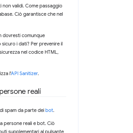
ti non validi. Come passaggio
tabase. Ciò garantisce che nel
non dovresti comunque
sicuro i dati? Per prevenire il
n sicurezza nel codice HTML,
zza l'
API Sanitizer
.
 persone reali
o di spam da parte dei
bot
.
ra persone reali e bot. Ciò
ibuti supplementari al pulsante