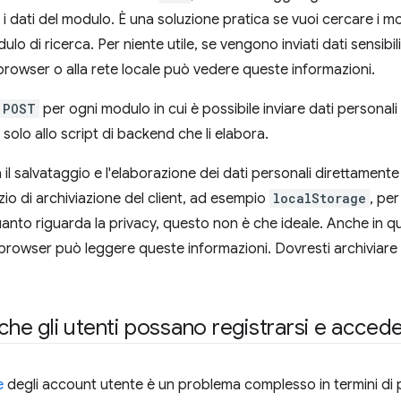
si i dati del modulo. È una soluzione pratica se vuoi cercare i mo
o di ricerca. Per niente utile, se vengono inviati dati sensibi
browser o alla rete locale può vedere queste informazioni.
POST
per ogni modulo in cui è possibile inviare dati personali 
i solo allo script di backend che li elabora.
l salvataggio e l'elaborazione dei dati personali direttamente
azio di archiviazione del client, ad esempio
localStorage
, per
anto riguarda la privacy, questo non è che ideale. Anche in 
rowser può leggere queste informazioni. Dovresti archiviare sol
 che gli utenti possano registrarsi e acced
e
degli account utente è un problema complesso in termini di p