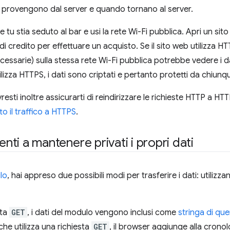
 provengono dal server e quando tornano al server.
u stia seduto al bar e usi la rete Wi-Fi pubblica. Apri un sito
 di credito per effettuare un acquisto. Se il sito web utilizza H
ssarie) sulla stessa rete Wi-Fi pubblica potrebbe vedere i dat
tilizza HTTPS, i dati sono criptati e pertanto protetti da chiunq
vresti inoltre assicurarti di reindirizzare le richieste HTTP a HT
tto il traffico a HTTPS
.
tenti a mantenere privati i propri dati
lo
, hai appreso due possibili modi per trasferire i dati: utilizz
.
sta
GET
, i dati del modulo vengono inclusi come
stringa di que
che utilizza una richiesta
GET
, il browser aggiunge alla cronol