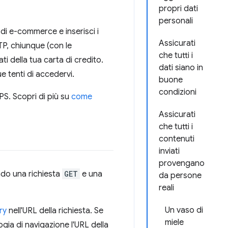
propri dati
personali
 di e-commerce e inserisci i
Assicurati
TTP, chiunque (con le
che tutti i
i della tua carta di credito.
dati siano in
ue tenti di accedervi.
buone
condizioni
TPS. Scopri di più su
come
Assicurati
che tutti i
contenuti
inviati
provengano
ando una richiesta
GET
e una
da persone
reali
Un vaso di
ry
nell'URL della richiesta. Se
miele
ogia di navigazione l'URL della