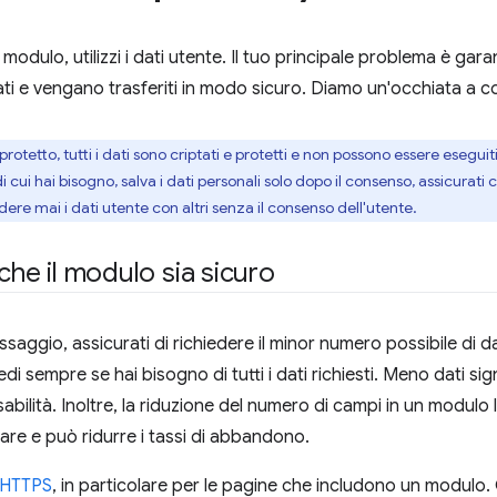
odulo, utilizzi i dati utente. Il tuo principale problema è garan
ti e vengano trasferiti in modo sicuro. Diamo un'occhiata a co
protetto, tutti i dati sono criptati e protetti e non possono essere eseguit
 di cui hai bisogno, salva i dati personali solo dopo il consenso, assicurati 
dere mai i dati utente con altri senza il consenso dell'utente.
che il modulo sia sicuro
aggio, assicurati di richiedere il minor numero possibile di d
edi sempre se hai bisogno di tutti i dati richiesti. Meno dati si
bilità. Inoltre, la riduzione del numero di campi in un modul
lare e può ridurre i tassi di abbandono.
e HTTPS
, in particolare per le pagine che includono un modulo