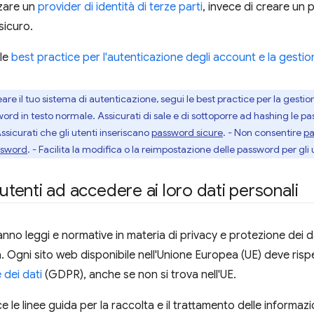
izzare un
provider di identità di terze parti
, invece di creare un 
sicuro.
lle
best practice per l'autenticazione degli account e la gesti
reare il tuo sistema di autenticazione, segui le best practice per la ges
ord in testo normale. Assicurati di sale e di sottoporre ad hashing le p
Assicurati che gli utenti inseriscano
password sicure
. - Non consentire
p
ssword
. - Facilita la modifica o la reimpostazione delle password per gli 
 utenti ad accedere ai loro dati personali
nno leggi e normative in materia di privacy e protezione dei dat
a. Ogni sito web disponibile nell'Unione Europea (UE) deve rispe
 dei dati
(GDPR), anche se non si trova nell'UE.
e le linee guida per la raccolta e il trattamento delle informaz