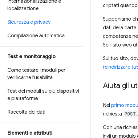
Internazionalizzazione e
criptati quando
localizzazione
Supponiamo che t
Sicurezza e privacy
dati della carta
Compilazione automatica
competenze nece
Se il sito web u
Test e monitoraggio
Sul tuo sito, do
reindirizzare tu
Come testare i moduli per
verificarne l'usabilità
Aiuta gli u
Test dei moduli su più dispositivi
e piattaforme
Nel
primo modu
Raccolta dei dati
richiesta
POST
Con una richie
Elementi e attributi
invii un modulo 