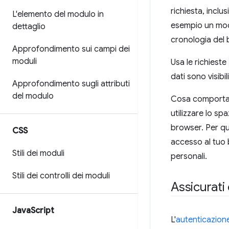
richiesta, inclu
L'elemento del modulo in
esempio un modul
dettaglio
cronologia del 
Approfondimento sui campi dei
moduli
Usa le richieste
dati sono visibil
Approfondimento sugli attributi
del modulo
Cosa comporta i
utilizzare lo sp
browser. Per qu
CSS
accesso al tuo b
Stili dei moduli
personali.
Stili dei controlli dei moduli
Assicurati
Java
Script
L'
autenticazion