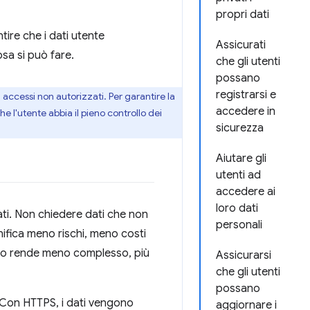
propri dati
tire che i dati utente
Assicurati
sa si può fare.
che gli utenti
possano
registrarsi e
i accessi non autorizzati. Per garantire la
accedere in
che l'utente abbia il pieno controllo dei
sicurezza
Aiutare gli
utenti ad
accedere ai
loro dati
ati. Non chiedere dati che non
personali
gnifica meno rischi, meno costi
o lo rende meno complesso, più
Assicurarsi
che gli utenti
possano
. Con HTTPS, i dati vengono
aggiornare i