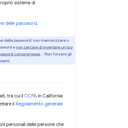
proprio sistema di
one delle password
.
tione delle password: non memorizzare o
assword e
non cercare di inventare un tuo
assword compromesse
. - Non forzare gli
utenti.
i, tra cui il
CCPA
in California
ttare il
Regolamento generale
ioni personali delle persone che