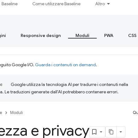
Baseline
Come utilizzare Baseline
Altro
ini
Responsive design
Moduli
PWA
CSS
eguito Google I/O.
Guarda i contenuti on demand
.
Google utilizza la tecnologia AI per tradurre i contenuti nella
ta. Le traduzioni generate dall'AI potrebbero contenere errori.
se
Moduli
Qu
ezza e privacy