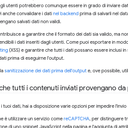
gli utenti potrebbero comunque essere in grado di inviare da
i anche convalidare i dati
nel backend
prima di salvarli nel da
ngano salvati dati non validi.
ntribuisce a garantire che il formato dei dati sia valido, ma 
ndibili i dati inseriti dagli utenti. Come puoi esportare in modo 
ting
(XSS) e garantire che tutti i dati possano essere inclusi i
 dati prima di eseguirne l'output.
lla
sanitizzazione dei dati prima dell'output
e, ove possibile, utili
che tutti i contenuti inviati provengano da
 tuoi dati, hai a disposizione varie opzioni per impedire l'invi
e è utilizzare un servizio come
reCAPTCHA
, per distinguere t
sione di uno snippet JavaScript nella pagina e l'aggiunta di attr