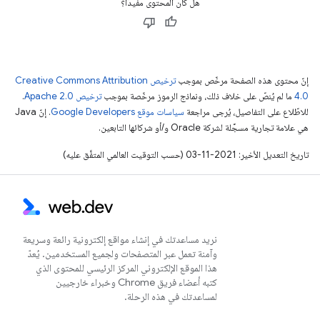
هل كان المحتوى مفيدًا؟
إنّ محتوى هذه الصفحة مرخّص بموجب
ترخيص Creative Commons Attribution
4.0‏
ما لم يُنصّ على خلاف ذلك، ونماذج الرموز مرخّصة بموجب
ترخيص Apache 2.0‏
.
للاطّلاع على التفاصيل، يُرجى مراجعة
سياسات موقع Google Developers‏
. إنّ Java
هي علامة تجارية مسجَّلة لشركة Oracle و/أو شركائها التابعين.
تاريخ التعديل الأخير: 2021-11-03 (حسب التوقيت العالمي المتفَّق عليه)
نريد مساعدتك في إنشاء مواقع إلكترونية رائعة وسريعة
وآمنة تعمل عبر المتصفحات ولجميع المستخدمين. يُعدّ
هذا الموقع الإلكتروني المركز الرئيسي للمحتوى الذي
كتبه أعضاء فريق Chrome وخبراء خارجيين
لمساعدتك في هذه الرحلة.