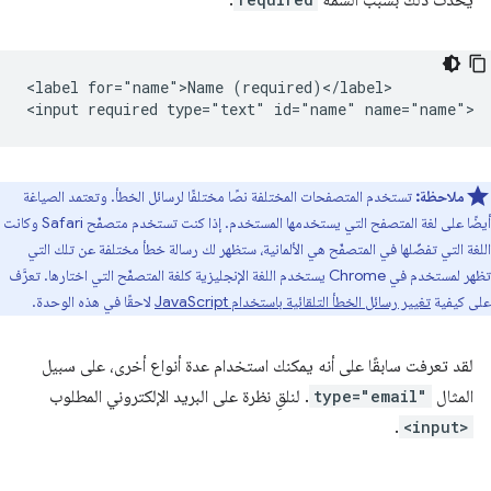
يحدث ذلك بسبب السمة
.
<label for="name">Name (required)</label>

ملاحظة:
تستخدم المتصفحات المختلفة نصًا مختلفًا لرسائل الخطأ. وتعتمد الصياغة
أيضًا على لغة المتصفح التي يستخدمها المستخدم. إذا كنت تستخدم متصفّح Safari وكانت
اللغة التي تفضّلها في المتصفّح هي الألمانية، ستظهر لك رسالة خطأ مختلفة عن تلك التي
تظهر لمستخدم في Chrome يستخدم اللغة الإنجليزية كلغة المتصفّح التي اختارها. تعرَّف
على كيفية
تغيير رسائل الخطأ التلقائية باستخدام JavaScript
لاحقًا في هذه الوحدة.
لقد تعرفت سابقًا على أنه يمكنك استخدام عدة أنواع أخرى، على سبيل
المثال
type="email"
. لنلقِ نظرة على البريد الإلكتروني المطلوب
.
<input>