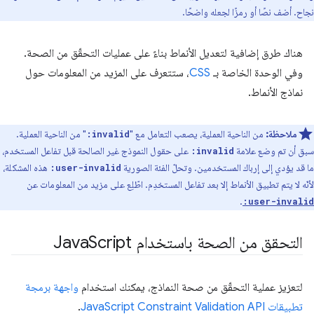
نجاح. أضف نصًا أو رمزًا لجعله واضحًا.
هناك طرق إضافية لتعديل الأنماط بناءً على عمليات التحقّق من الصحة.
وفي الوحدة الخاصة بـ
CSS
، ستتعرف على المزيد من المعلومات حول
نماذج الأنماط.
ملاحظة:
من الناحية العملية، يصعب التعامل مع "
" من الناحية العملية.
:invalid
سبق أن تم وضع علامة
على حقول النموذج غير الصالحة قبل تفاعل المستخدم،
:invalid
ما قد يؤدي إلى إرباك المستخدمين. وتحلّ الفئة الصورية
هذه المشكلة،
:user-invalid
لأنّه لا يتم تطبيق الأنماط إلا بعد تفاعل المستخدِم. اطّلِع على مزيد من المعلومات عن
.
:user-invalid
التحقق من الصحة باستخدام Java
Script
لتعزيز عملية التحقّق من صحة النماذج، يمكنك استخدام
واجهة برمجة
تطبيقات JavaScript Constraint Validation API
.