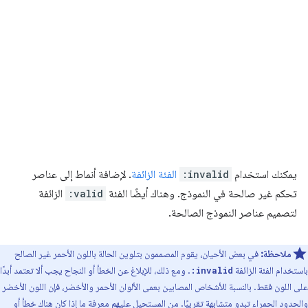
يمكنك استخدام
:invalid
الفئة الزائفة
. لإضافة أنماط إلى عناصر
تحكم غير صالحة في النموذج. وهناك أيضًا الفئة
:valid
الزائفة
لتصميم عناصر النموذج الصالحة.
ملاحظة:
في بعض الأحيان، يقوم المصممون بتلوين الحالة باللون الأحمر غير الصالح
باستخدام الفئة الزائفة
. ومع ذلك، للإبلاغ عن الخطأ أو النجاح يجب ألا تعتمد أبدًا
:invalid
على اللون فقط. بالنسبة للأشخاص المصابين بعمى الألوان الأحمر والأخضر، فإن اللون الأخضر
والحدود الحمراء تبدو متشابهة تقريبًا. من المستحيل عليهم معرفة ما إذا كان هناك خطأ أو