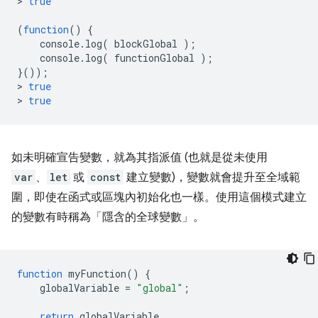
>
true
(
function
()
{
console
.
log
(
blockGlobal
);
console
.
log
(
functionGlobal
);
}());
>
true
>
true
如未明確宣告變數，就為其指派值 (也就是從未使用
var
、
let
或
const
建立變數)，變數就會提升至全域範
圍，即使在函式或區塊內初始化也一樣。使用這個模式建立
的變數有時稱為「隱含的全球變數」。
function
myFunction
()
{
globalVariable
=
"global"
;
return
globalVariable