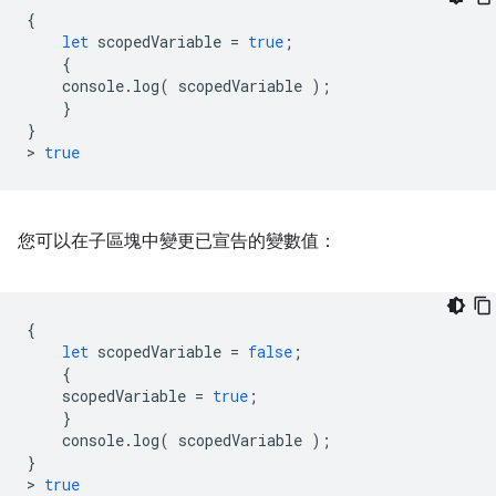
{
let
scopedVariable
=
true
;
{
console
.
log
(
scopedVariable
);
}
}
>
true
您可以在子區塊中變更已宣告的變數值：
{
let
scopedVariable
=
false
;
{
scopedVariable
=
true
;
}
console
.
log
(
scopedVariable
);
}
>
true