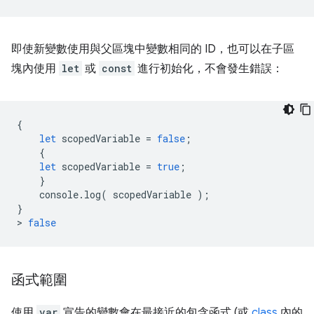
即使新變數使用與父區塊中變數相同的 ID，也可以在子區
塊內使用
let
或
const
進行初始化，不會發生錯誤：
{
let
scopedVariable
=
false
;
{
let
scopedVariable
=
true
;
}
console
.
log
(
scopedVariable
);
}
>
false
函式範圍
使用
var
宣告的變數會在最接近的包含函式 (或
class
內的