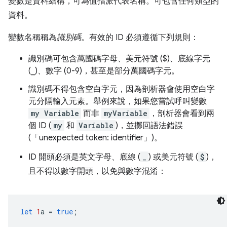
變數是資料結構，可為值指派代表名稱。可包含任何類型的
資料。
變數名稱稱為
識別碼
。有效的 ID 必須遵循下列規則：
識別碼可包含萬國碼字母、美元符號 ($)、底線字元
(_)、數字 (0-9)，甚至是部分萬國碼字元。
識別碼不得包含空白字元，因為剖析器會使用空白字
元分隔輸入元素。舉例來說，如果您嘗試呼叫變數
my Variable
而非
myVariable
，剖析器會看到兩
個 ID (
my
和
Variable
)，並擲回語法錯誤
(「unexpected token: identifier」)。
ID 開頭必須是英文字母、底線 (
_
) 或美元符號 (
$
)，
且不得以數字開頭，以免與數字混淆：
let
1
a
=
true
;