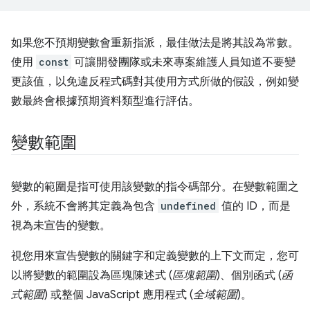
如果您不預期變數會重新指派，最佳做法是將其設為常數。
使用
const
可讓開發團隊或未來專案維護人員知道不要變
更該值，以免違反程式碼對其使用方式所做的假設，例如變
數最終會根據預期資料類型進行評估。
變數範圍
變數的範圍是指可使用該變數的指令碼部分。在變數範圍之
外，系統不會將其定義為包含
undefined
值的 ID，而是
視為未宣告的變數。
視您用來宣告變數的關鍵字和定義變數的上下文而定，您可
以將變數的範圍設為區塊陳述式 (
區塊範圍
)、個別函式 (
函
式範圍
) 或整個 JavaScript 應用程式 (
全域範圍
)。