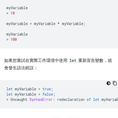
myVariable
>
10
myVariable
=
myVariable
*
myVariable
;
myVariable
>
100
如果您嘗試在實際工作環境中使用
let
重新宣告變數，就
會發生語法錯誤：
let
myVariable
=
true
;
let
myVariable
=
false
;
>
Uncaught
SyntaxError
:
redeclaration
of
let
myVaria