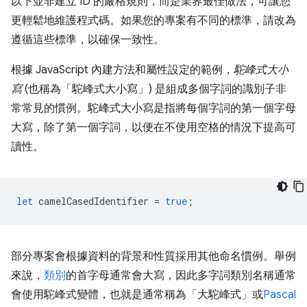
以下並非建立 ID 的嚴格規則，而是業界最佳做法，可讓您
更輕鬆地維護程式碼。如果您的專案有不同的標準，請改為
遵循這些標準，以確保一致性。
根據 JavaScript 內建方法和屬性設定的範例，
駝峰式大小
寫
(也稱為「駝峰式大小寫」) 是組成多個字詞的識別子非
常常見的慣例。駝峰式大小寫是指將每個字詞的第一個字母
大寫，除了第一個字詞，以便在不使用空格的情況下提高可
讀性。
let
camelCasedIdentifier
=
true
;
部分專案會根據資料的背景和性質採用其他命名慣例。舉例
來說，
類別
的首字母通常會大寫，因此多字詞類別名稱通常
會使用駝峰式變體，也就是通常稱為「大駝峰式」或
Pascal