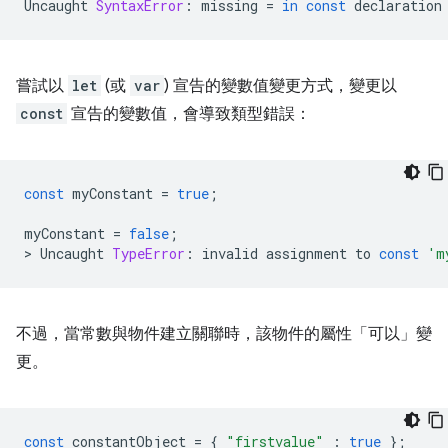
Uncaught
SyntaxError
:
missing
=
in
const
declaration
嘗試以
let
(或
var
) 宣告的變數值變更方式，變更以
const
宣告的變數值，會導致類型錯誤：
const
myConstant
=
true
;
myConstant
=
false
;
>
Uncaught
TypeError
:
invalid
assignment
to
const
'm
不過，當常數與物件建立關聯時，該物件的屬性「可以」
變
更。
const
constantObject
=
{
"firstvalue"
:
true
};