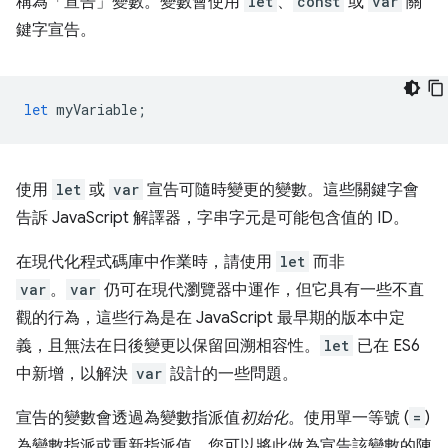
稱為「宣告」變數。變數會使用
let
、
const
或
var
關
鍵字宣告。
let
myVariable
;
使用
let
或
var
宣告可隨時變更的變數。這些關鍵字會
告訴 JavaScript 解譯器，字串字元是可能包含值的 ID。
在現代化程式碼庫中作業時，請使用
let
而非
var
。
var
仍可在現代瀏覽器中運作，但它具有一些不直
觀的行為，這些行為是在 JavaScript 最早期的版本中定
義，且無法在日後變更以保留回溯相容性。
let
已在 ES6
中新增，以解決
var
設計的一些問題。
宣告的變數會透過為變數指派值
初始化
。使用單一等號 (
=
)
為變數指派或重新指派值。您可以將此做為宣告該變數的陳