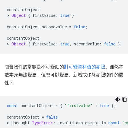
constantObject
>
Object
{
firstvalue
:
true
}
constantObject
.
secondvalue
=
false
;
constantObject
>
Object
{
firstvalue
:
true
,
secondvalue
:
false
}
包含物件的常數是不可變動的
對可變資料值的參照
。雖然常
數本身無法變更，但您可以變更、新增或移除參照物件的屬
性：
const
constantObject
=
{
"firstvalue"
:
true
};
constantObject
=
false
>
Uncaught
TypeError
:
invalid
assignment
to
const
'c