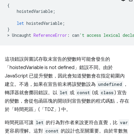
{
hoistedVariable
;
let
hoistedVariable
;
}
>
Uncaught
ReferenceError
:
can
't access lexical decl
這項錯誤與嘗試存取未宣告的變數時可能會發生的
「hoistedVariable is not defined」錯誤不同。由於
JavaScript 已提升變數，因此會知道變數會在指定範圍內
建立。不過，如果在宣告前未將該變數設為
undefined
，
轉譯器就會擲回錯誤。以
let
或
const
(或
class
) 宣告
的變數，會從包函區塊的開頭到宣告變數的程式碼點，存在
於「時間死區」(「TDZ」) 中。
時間死區可讓
let
的行為對作者來說更符合直覺，比
var
更容易理解。這對
const
的設計也至關重要。由於常數無