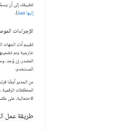
تطبيقك إلى أن يسج
إليها فقط
).
الإجراءات الموص
تقييم أداء الجهات 
خارجية يتم تضمينها 
المصدر، إن وُجد. وم
المستخدم.
من الجدير أيضًا قر
المخطّطات الرقمية . 
الاحتمالية، على عكس
طريقة عمل ال