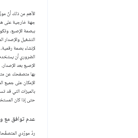
الأهم من ذلك أنّ مو
جهة خارجية على هذا
ببصمة الإصبع. وتكو
التشغيل والإصدار ا
لإنشاء بصمة رقمية، 
الضروري أن
يستخدم
الإصبع بعد الإصدار،
بها متصفحك عن متص
الإمكان على جميع الم
بالميزات التي قد تسا
حتى إذا كان المستخدم
عدم توافق مع وا
ردّ مورّدي المتصفّ