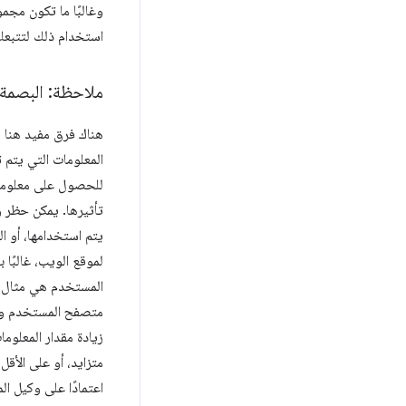
وغالبًا ما تكون مج
استخدام ذلك لتتبعك 
ملاحظة: البصمة 
هناك فرق مفيد هنا ل
المعلومات التي يتم ت
للحصول على معلومات 
تأثيرها. يمكن حظر و
يتم استخدامها، أو ال
لموقع الويب، غالبًا 
المستخدم هي مثال ع
متصفح المستخدم وإص
زيادة مقدار المعلوم
متزايد، أو على الأق
اعتمادًا على وكيل ا