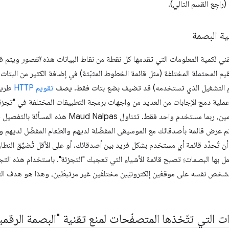
راجِع القسم التالي).
لية البصمة
ني لكمية المعلومات التي تقدمها كل نقطة من نقاط البيانات هذه
القصور
ويتم قي
يم المحتملة المختلفة (مثل قائمة الخطوط المثبّتة) في إضافة الكثير من البتات إ
 نظام التشغيل الذي تستخدمه) قد تضيف بضع بتات فقط. يصف
تقويم HTTP
طريقة
عملية دمج الإجابات من العديد من واجهات برمجة التطبيقات المختلفة في "تجز
دم واحد فقط. تتناول Maud Nalpas هذه المسألة بالتفصيل في
تم عرض قائمة بأصدقائك مع الموسيقى المفضّلة لديهم والطعام المفضّل لديهم وا
 أن تُحدِّد قائمة أي مستخدم بشكل فريد بين أصدقائك، أو على الأقل تُضيِّق ا
ل بها البصمات؛ تصبح قائمة الأشياء التي تعجبك "التجزئة". باستخدام هذه الت
لشخص نفسه على موقعَين إلكترونيَين مختلفَين غير مرتبطَين، وهذا هو هدف الت
ت التي تتّخذها المتصفّحات لمنع تقنية "البصمة الرقمي