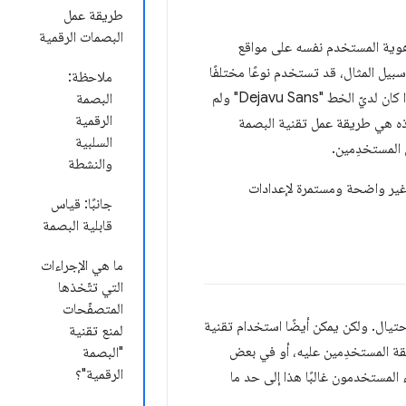
طريقة عمل
البصمات الرقمية
هوية المستخدم نفسه على مواقع
ل المثال، قد تستخدم نوعًا مختلفًا
ملاحظة:
من الأجهزة ومتصفّحًا مختلفًا، وقد يكون حجم الشاشة مختلفًا، وقد تكون خطوطًا مختلفة مثبّتة. إذا كان لديّ الخط "Dejavu Sans" ولم
البصمة
الرقمية
ذه هي طريقة عمل تقنية البصمة
السلبية
 المستخدِمين.
والنشطة
وغير واضحة ومستمرة لإعدادات
جانبًا: قياس
قابلية البصمة
ما هي الإجراءات
التي تتّخذها
المتصفّحات
يال. ولكن يمكن أيضًا استخدام تقنية
لمنع تقنية
وافقة المستخدِمين عليه، أو في بعض
"البصمة
الرقمية"؟
ء المستخدمون غالبًا هذا إلى حد ما