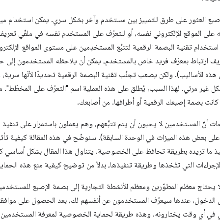
ع العثور على طرق للتمييز بين مستخدم وآخر بشكل سري. يمكن استخدام ميزة "ب
على الموقع الإلكتروني نفسه، أو للتعرّف على المستخدم نفسه في ملفّي تعريف
استخدام تقنية البصمة الرقمية لتتبُّع المستخدِمين على مستوى المواقع الإلكترون
ف ارتباط بمعرّف فريد خاص بالمستخدم، يمكن أن يلاحظه المستخدمون إلى ح
هذه الأساليب). ولكن يصعب تجنُّب تقنية البصمة الرقمية تحديدًا لأنّها سرية
ل غير مرئي. لهذا السبب، يُطلق على هذه العملية اسم "التعرّف على المخطّط".
انت بصمة إصبعك الرقمية أو أطرافها. من أصابعك.
ات أنّ المستخدمين لا يحبون أن يتم تتبُّعهم، وهم يعملون باستمرار على تنفيذ
ا على بعض هذه الميزات في الوحدة السابقة). سنوضّح في هذه المقالة كيفية تأ
يذ ما تريده بطريقة تحافظ على الخصوصية. يتناول هذا المقال بشكل أساسي كي
لإجراءات التي تتّخذها وطريقة تنفيذها، بدلاً من توضيح كيفية منع هذه الحما
 لا يحتاج معظم المطوّرين ومعظم الأنشطة التجارية إلى بصمة الإصبع للمستخدم
لدخول، عندها سيعرّف المستخدمون عن أنفسهم لك، بعد الحصول على موافقتهم،
ي في أي وقت يختارونه. وهذه طريقة لحماية الخصوصية لمعرفة المستخدمين ال