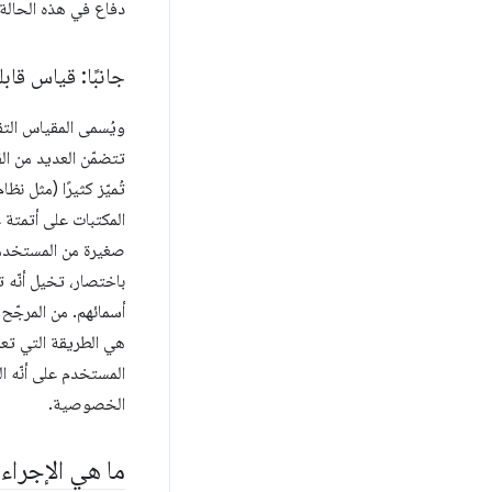
دفاع في هذه الحالة (
جانبًا: قياس قاب
ويُسمى المقياس التق
تتضمّن العديد من الق
تُميّز كثيرًا (مثل
المكتبات على أتمتة 
صغيرة من المستخدمين، ربما مستخ
باختصار، تخيل أنّه 
أسمائهم. من المرجّح
هي الطريقة التي تعم
المستخدم على أنّه ا
الخصوصية.
ما هي الإجراءا