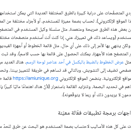
رّدي المتصفّحات على دراية كبيرة بالطرق المختلفة العديدة التي يمكن استخدامها
 الموقع الإلكتروني). لحساب بصمة مميزة للمستخدم، أو لأجزاء مختلفة من الم
ن بعض هذه الطرق صريحة ومتعمدة، مثل سلسلة وكيل المستخدم في المتصفح، وا
لمستخدم (ويساعد ذلك في تمييزك عني، إذا كنت أنت أستخدم متصفحات مختلفة).
ولكن ينتهي بها الأمر إلى ذلك على أي حال، مثل قائمة الخطوط أو أجهزة الفيدي
المتصفح هذه الأجهزة، يمكنك الحصول على قائمة بها حسب الاسم). وقد ثبت 
 مثل
عرض الخطوط بالضبط بالبكسل في أحد عناصر لوحة الرسم
. هناك العديد م
فحي تضيف إلى التشويش، وبالتالي قد تساهم في طريقة للتمييز بيننا، وت
واقع الإلكترونية. يتضمن الموقع الإلكتروني
https://amiunique.org
قائمة طو
هم في تحديد البصمة، وتتزايد القائمة باستمرار (لأنّ هناك اهتمامًا ماليًا كبيرً
ون لا يريدون ذلك أو ربما لا يتوقّعونه).
جهات برمجة تطبيقات فعّالة معيّنة
حات على كل هذه الأساليب لاحتساب بصمة المستخدم هو البحث عن طرق للحدّ م