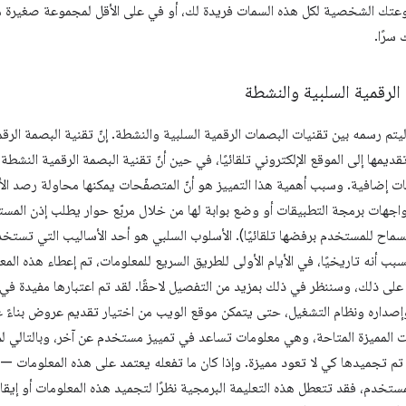
موعتك الشخصية لكل هذه السمات فريدة لك، أو في على الأقل لمجموعة صغيرة م
سرًا.
الرقمية السلبية والنشطة
يتم رسمه بين تقنيات البصمات الرقمية السلبية والنشطة. إنّ تقنية البصمة الر
قديمها إلى الموقع الإلكتروني تلقائيًا، في حين أنّ تقنية البصمة الرقمية النش
إضافية. وسبب أهمية هذا التمييز هو أنّ المتصفّحات يمكنها محاولة رصد الأس
اجهات برمجة التطبيقات أو وضع بوابة لها من خلال مربّع حوار يطلب إذن المستخ
سماح للمستخدم برفضها تلقائيًا). الأسلوب السلبي هو أحد الأساليب التي تستخدم
بسبب أنه تاريخيًا، في الأيام الأولى للطريق السريع للمعلومات، تم إعطاء هذه ال
لى ذلك، وسننظر في ذلك بمزيد من التفصيل لاحقًا. لقد تم اعتبارها مفيدة في
داره ونظام التشغيل، حتى يتمكن موقع الويب من اختيار تقديم عروض بناءً عل
ات المميزة المتاحة، وهي معلومات تساعد في تمييز مستخدم عن آخر، وبالتالي ل
ل تم تجميدها كي لا تعود مميزة. وإذا كان ما تفعله يعتمد على هذه المعلومات —
لمستخدم، فقد تتعطل هذه التعليمة البرمجية نظرًا لتجميد هذه المعلومات أو إيقا