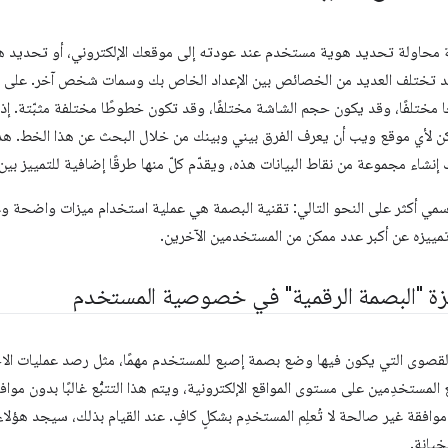
ة محاولة تحديد هوية مستخدم عند عودته إلى موقعك الإلكتروني، أو تحديد 
قد تختلف العديد من الخصائص بين الإعداد الخاص بك وسمات شخص آخر. على سبي
ن لأي موقع ويب أن يعرف الفرق بيني وبينك من خلال البحث عن هذا الخط. ه
إنشاء مجموعة من نقاط البيانات هذه، ويقدّم كلّ منها طرقًا إضافية للتمييز بين
رسمي أكثر على النحو التالي: تقنية البصمة هي عملية استخدام ميزات واضحة 
مييزه عن أكبر عدد ممكن من المستخدمين الآخرين.
زة "البصمة الرقمية" في خصوصية المستخدم
لقصوى التي يكون فيها وضع بصمة إصبع للمستخدم مهمًا، مثل رصد عمليات الاحت
ّع المستخدِمين على مستوى المواقع الإلكترونية، ويتم هذا التتبُّع غالبًا بدون م
ى موافقة غير صالحة لا تُعلِم المستخدِم بشكلٍ كافٍ. عند القيام بذلك، سيجد هؤلا
خيانة.