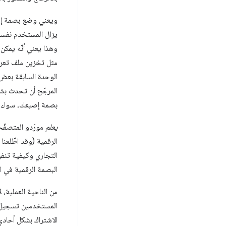
ويعني وضع بصمة إصب
يزال المستخدم نفسه 
وهذا يعني أنّه يمكن 
مثل تخزين ملف تعري
الوحدة السابقة بعض 
المرجّح أن تحدث بشك
بصمة إصبعك، سواء ك
يعلم
مورّدو المتصفّح
الرقمية (وقد اطّلعن
التجاري وكيفية تنف
البصمة الرقمية في ا
من الناحية العملية،
المستخدمين تسجيل ا
الاشتراك بشكل أحاد