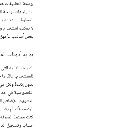
برمجة التطبيقات هذه
المخاوف المتعلقة ب
لا يمكنك استخدام و
بعض أساليب الأجهزة 
بوابة أذونات ال
الطريقة الثانية الت
للمستخدم. غالبًا ما
بدون إذنك! ولكن في
الخصوصية في حد ذاته
التشويش الإضافي ال
البصمة لأنّه لم يعُ
كنت مستعدًا لمعرفة
حساب وتسجيل الدخ