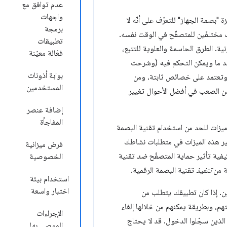
عدم توافق مع
واجهات
صمة الجهاز" للتعرّف على أنّه لا
برمجة
 مختلفَين للمتصفّح في الوقت نفسه.
تطبيقات
ية. الطرق الحاسمة والعلوية للتتبع،
فعّالة معيّنة
د ما ويمكن التحكم فيه (وشرحت
بوابة أذونات
، وتعتمد على خصائص ثابتة، ومن
المستخدمين
 من الصعب في أفضل الأحوال تغيير
إضافة عنصر
المفاجأة
 ميزات للحد من استخدام تقنية البصمة
ثير هذه الميزات في متطلبات نشاطك
فرض ميزانية
فية تأثير حماية المتصفّح
ضد
تقنية
الخصوصية
ية من
تنفيذ
تقنية البصمة الرقمية.
استخدام بيئة
اختبار واسعة
ين. إذا كان تطبيقك يتطلب من
 وبطريقة يمكنهم من خلالها إلغاء
الإجراءات
ذين سجّلوا الدخول. قد لا يحتاج
الموصى بها