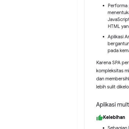
Performa 
menentuka
JavaScrip
HTML yang
Aplikasi 
bergantun
pada kema
Karena SPA per
kompleksitas mi
dan membersihk
lebih sulit dik
Aplikasi mul
Kelebihan
Sebagian 