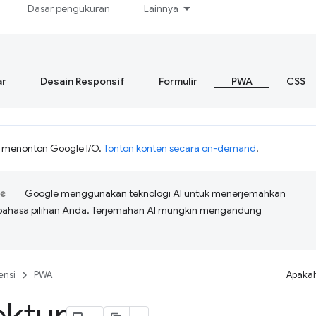
Dasar pengukuran
Lainnya
r
Desain Responsif
Formulir
PWA
CSS
h menonton Google I/O.
Tonton konten secara on-demand
.
Google menggunakan teknologi AI untuk menerjemahkan
bahasa pilihan Anda. Terjemahan AI mungkin mengandung
ensi
PWA
Apakah