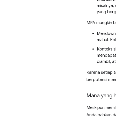
misalnya,
yang berg
MPA mungkin buk
Mendownlo
mahal. Ke
Konteks si
mendapatk
diambil, a
Karena setiap t
berpotensi mem
Mana yang ha
Meskipun memili
Anda bahkan da