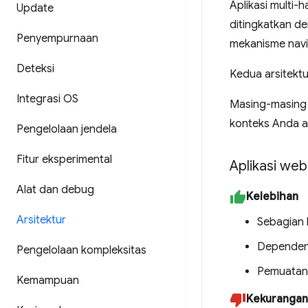
Aplikasi multi-
Update
ditingkatkan d
Penyempurnaan
mekanisme navi
Deteksi
Kedua arsitekt
Integrasi OS
Masing-masing 
konteks Anda a
Pengelolaan jendela
Fitur eksperimental
Aplikasi we
Alat dan debug
Kelebihan
Arsitektur
Sebagian 
Dependensi
Pengelolaan kompleksitas
Pemuatan 
Kemampuan
Kekurangan