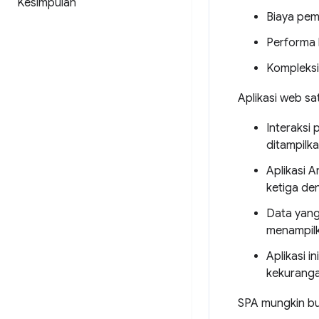
Kesimpulan
Biaya pem
Performa 
Kompleksi
Aplikasi web sat
Interaksi
ditampilka
Aplikasi A
ketiga de
Data yang
menampilk
Aplikasi 
kekuranga
SPA mungkin buk