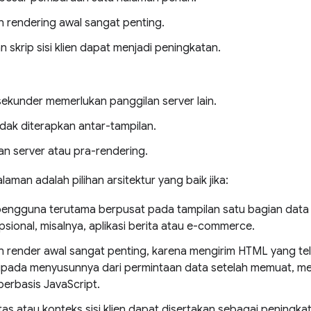
 rendering awal sangat penting.
skrip sisi klien dapat menjadi peningkatan.
sekunder memerlukan panggilan server lain.
idak diterapkan antar-tampilan.
n server atau pra-rendering.
alaman adalah pilihan arsitektur yang baik jika:
 pengguna terutama berpusat pada tampilan satu bagian data
sional, misalnya, aplikasi berita atau e-commerce.
 render awal sangat penting, karena mengirim HTML yang tel
ipada menyusunnya dari permintaan data setelah memuat, me
 berbasis JavaScript.
itas atau konteks sisi klien dapat disertakan sebagai peningk