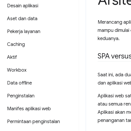
Arsit
Desain aplikasi
Aset dan data
Merancang apli
mampu dimulai 
Pekerja layanan
keduanya.
Caching
SPA versu
Aktif
Workbox
Saat ini, ada d
Data offline
dan aplikasi we
Penginstalan
Aplikasi web sa
atau semua rend
Manifes aplikasi web
Aplikasi akan 
penanganan tam
Permintaan penginstalan