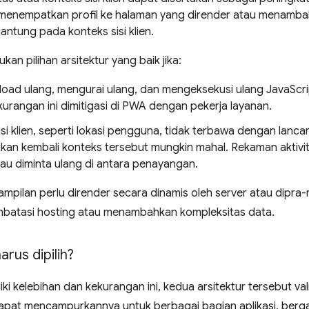
 menempatkan profil ke halaman yang dirender atau menam
antung pada konteks sisi klien.
an pilihan arsitektur yang baik jika:
ad ulang, mengurai ulang, dan mengeksekusi ulang JavaScr
kurangan ini dimitigasi di PWA dengan pekerja layanan.
si klien, seperti lokasi pengguna, tidak terbawa dengan lancar
an kembali konteks tersebut mungkin mahal. Rekaman aktivitas
tau diminta ulang di antara penayangan.
ampilan perlu dirender secara dinamis oleh server atau dipra-r
batasi hosting atau menambahkan kompleksitas data.
rus dipilih?
ki kelebihan dan kekurangan ini, kedua arsitektur tersebut 
pat mencampurkannya untuk berbagai bagian aplikasi, ber