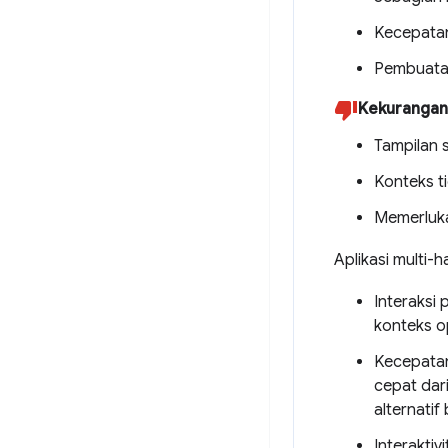
Kecepatan
Pembuatan 
Kekurangan
Tampilan 
Konteks t
Memerluka
Aplikasi multi-h
Interaksi
konteks op
Kecepatan
cepat dar
alternatif
Interaktiv