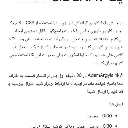
در چالش رابط کاربری گرافیکی امروزی، ما با استفاده از CSS و JS، یک
تجربه کاربری ناوبری جانبی با قابلیت پاسخ‌گو و قابل دسترس ایجاد
می‌کنیم. sidenav روی چندین مرورگر، اندازه صفحه نمایش و دستگاه
های ورودی کار می کند. راد درسته؟ همانطور که از شبکه، تبدیل ها،
کلاس های شبه و یک جاوا اسکریپت برای مدیریت این UX استفاده می
کنیم، دنبال کنید.
@AdamArgyleInk در 30 دقیقه اول پس از انتشار قسمت به نظرات
شما پاسخ خواهد داد. در اینجا با ما ارتباط برقرار کنید، سؤال بپرسید یا
کد خود را ارسال کنید!
فصل ها:
0:00 - مقدمه
0:30 - بررسی اجمالی ویژگی گوشه اشکال زدایی