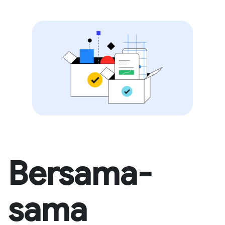
Bersama-
sama