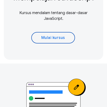
Kursus mendalam tentang dasar-dasar
JavaScript.
Mulai kursus