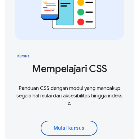
Kursus
Mempelajari CSS
Panduan CSS dengan modul yang mencakup
segala hal mulai dari aksesibilitas hingga indeks
z.
Mulai kursus