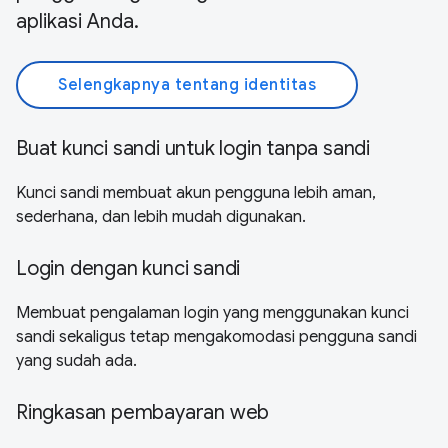
aplikasi Anda.
Selengkapnya tentang identitas
Buat kunci sandi untuk login tanpa sandi
Kunci sandi membuat akun pengguna lebih aman,
sederhana, dan lebih mudah digunakan.
Login dengan kunci sandi
Membuat pengalaman login yang menggunakan kunci
sandi sekaligus tetap mengakomodasi pengguna sandi
yang sudah ada.
Ringkasan pembayaran web