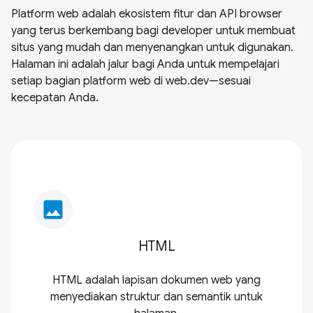
Platform web adalah ekosistem fitur dan API browser
yang terus berkembang bagi developer untuk membuat
situs yang mudah dan menyenangkan untuk digunakan.
Halaman ini adalah jalur bagi Anda untuk mempelajari
setiap bagian platform web di web.dev—sesuai
kecepatan Anda.
image
HTML
HTML adalah lapisan dokumen web yang
menyediakan struktur dan semantik untuk