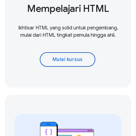
Mempelajari HTML
Ikhtisar HTML yang solid untuk pengembang,
mulai dari HTML tingkat pemula hingga ahli.
Mulai kursus