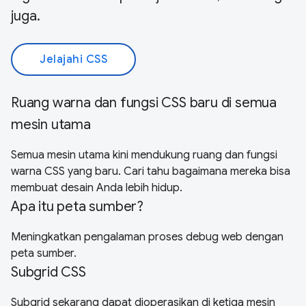
juga.
Jelajahi CSS
Ruang warna dan fungsi CSS baru di semua
mesin utama
Semua mesin utama kini mendukung ruang dan fungsi
warna CSS yang baru. Cari tahu bagaimana mereka bisa
membuat desain Anda lebih hidup.
Apa itu peta sumber?
Meningkatkan pengalaman proses debug web dengan
peta sumber.
Subgrid CSS
Subgrid sekarang dapat dioperasikan di ketiga mesin