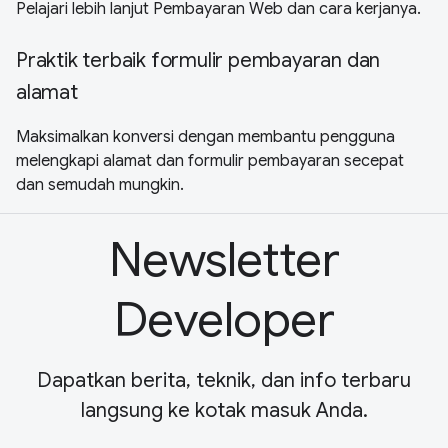
Pelajari lebih lanjut Pembayaran Web dan cara kerjanya.
Praktik terbaik formulir pembayaran dan
alamat
Maksimalkan konversi dengan membantu pengguna
melengkapi alamat dan formulir pembayaran secepat
dan semudah mungkin.
Newsletter
Developer
Dapatkan berita, teknik, dan info terbaru
langsung ke kotak masuk Anda.