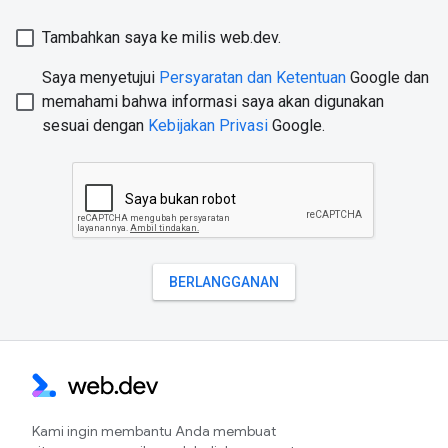
Kami ingin membantu Anda membuat