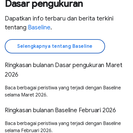
Dasar pengukuran
Dapatkan info terbaru dan berita terkini
tentang
Baseline
.
Selengkapnya tentang Baseline
Ringkasan bulanan Dasar pengukuran Maret
2026
Baca berbagai peristiwa yang terjadi dengan Baseline
selama Maret 2026.
Ringkasan bulanan Baseline Februari 2026
Baca berbagai peristiwa yang terjadi dengan Baseline
selama Februari 2026.