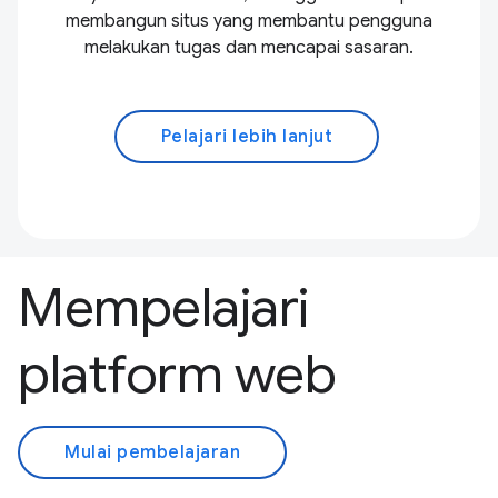
membangun situs yang membantu pengguna
melakukan tugas dan mencapai sasaran.
Pelajari lebih lanjut
Mempelajari
platform web
Mulai pembelajaran