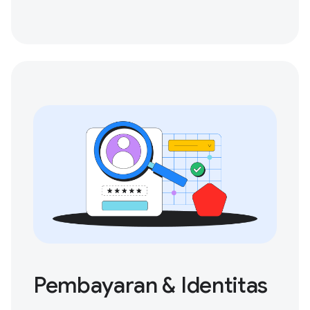
Pembayaran & Identitas