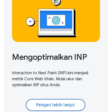
Mengoptimalkan INP
Interaction to Next Paint (INP) kini menjadi
metrik Core Web Vitals.
Mulai ukur dan
optimalkan
INP situs Anda.
Pelajari lebih lanjut