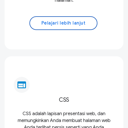
halaman.
Pelajari lebih lanjut
web
CSS
CSS adalah lapisan presentasi web, dan
memungkinkan Anda membuat halaman web
Anda terlihat persis seperti yang Anda