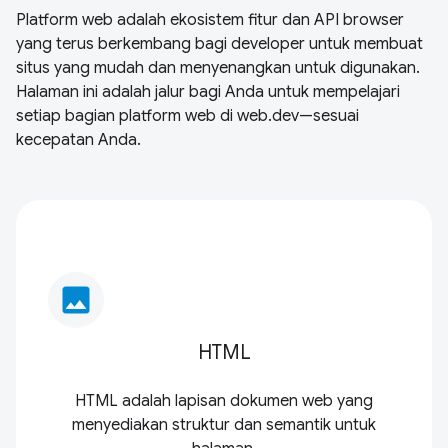
Platform web adalah ekosistem fitur dan API browser
yang terus berkembang bagi developer untuk membuat
situs yang mudah dan menyenangkan untuk digunakan.
Halaman ini adalah jalur bagi Anda untuk mempelajari
setiap bagian platform web di web.dev—sesuai
kecepatan Anda.
image
HTML
HTML adalah lapisan dokumen web yang
menyediakan struktur dan semantik untuk