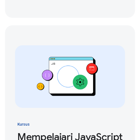
Kursus
Mempelajari JavaScript