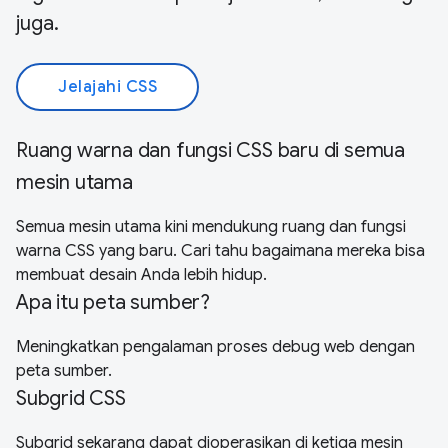
juga.
Jelajahi CSS
Ruang warna dan fungsi CSS baru di semua
mesin utama
Semua mesin utama kini mendukung ruang dan fungsi
warna CSS yang baru. Cari tahu bagaimana mereka bisa
membuat desain Anda lebih hidup.
Apa itu peta sumber?
Meningkatkan pengalaman proses debug web dengan
peta sumber.
Subgrid CSS
Subgrid sekarang dapat dioperasikan di ketiga mesin