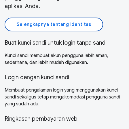
aplikasi Anda.
Selengkapnya tentang identitas
Buat kunci sandi untuk login tanpa sandi
Kunci sandi membuat akun pengguna lebih aman,
sederhana, dan lebih mudah digunakan.
Login dengan kunci sandi
Membuat pengalaman login yang menggunakan kunci
sandi sekaligus tetap mengakomodasi pengguna sandi
yang sudah ada.
Ringkasan pembayaran web