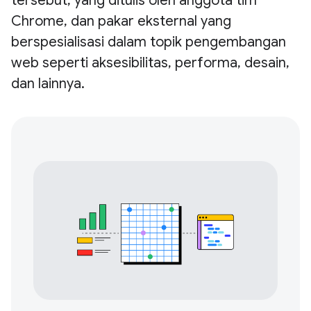
tersebut, yang ditulis oleh anggota tim
Chrome, dan pakar eksternal yang
berspesialisasi dalam topik pengembangan
web seperti aksesibilitas, performa, desain,
dan lainnya.