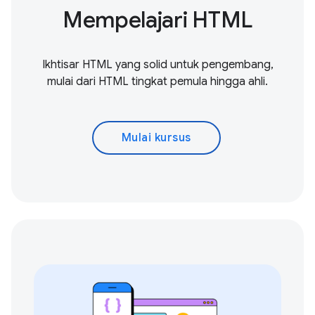
Mempelajari HTML
Ikhtisar HTML yang solid untuk pengembang,
mulai dari HTML tingkat pemula hingga ahli.
Mulai kursus