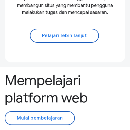
membangun situs yang membantu pengguna
melakukan tugas dan mencapai sasaran.
Pelajari lebih lanjut
Mempelajari
platform web
Mulai pembelajaran