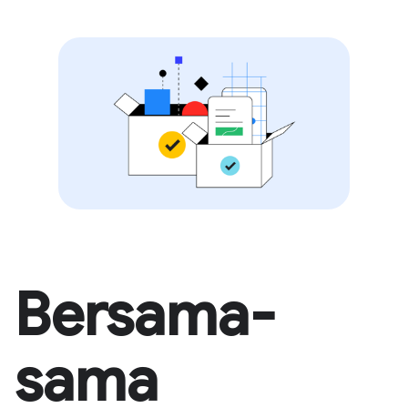
Bersama-
sama