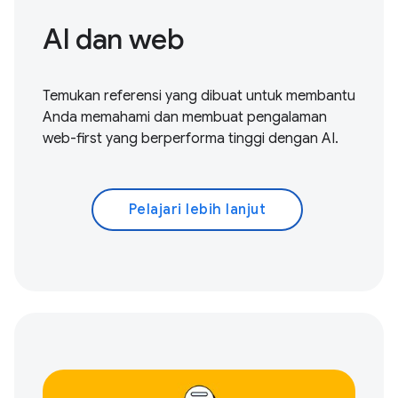
AI dan web
Temukan referensi yang dibuat untuk membantu
Anda memahami dan membuat pengalaman
web-first yang berperforma tinggi dengan AI.
Pelajari lebih lanjut