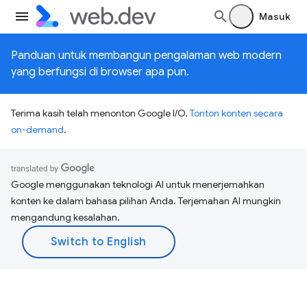
Masuk
Panduan untuk membangun pengalaman web modern
yang berfungsi di browser apa pun.
Terima kasih telah menonton Google I/O.
Tonton konten secara
on-demand
.
Google menggunakan teknologi AI untuk menerjemahkan
konten ke dalam bahasa pilihan Anda. Terjemahan AI mungkin
mengandung kesalahan.