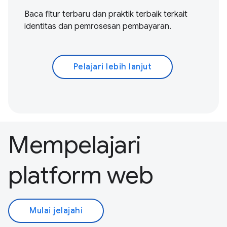
Baca fitur terbaru dan praktik terbaik terkait
identitas dan pemrosesan pembayaran.
Pelajari lebih lanjut
Mempelajari
platform web
Mulai jelajahi