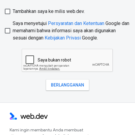
Kami ingin membantu Anda membuat