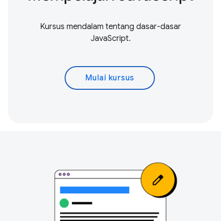
Kursus mendalam tentang dasar-dasar
JavaScript.
Mulai kursus