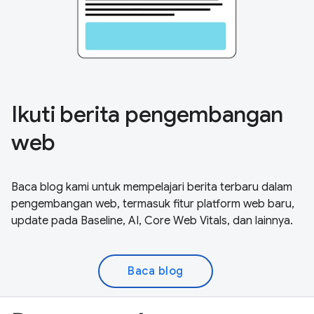
Ikuti berita pengembangan
web
Baca blog kami untuk mempelajari berita terbaru dalam
pengembangan web, termasuk fitur platform web baru,
update pada Baseline, AI, Core Web Vitals, dan lainnya.
Baca blog