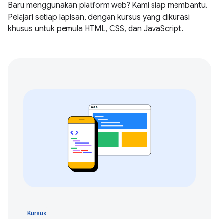
Baru menggunakan platform web? Kami siap membantu.
Pelajari setiap lapisan, dengan kursus yang dikurasi
khusus untuk pemula HTML, CSS, dan JavaScript.
Kursus