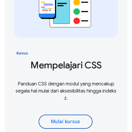
Kursus
Mempelajari CSS
Panduan CSS dengan modul yang mencakup
segala hal mulai dari aksesibilitas hingga indeks
z.
Mulai kursus