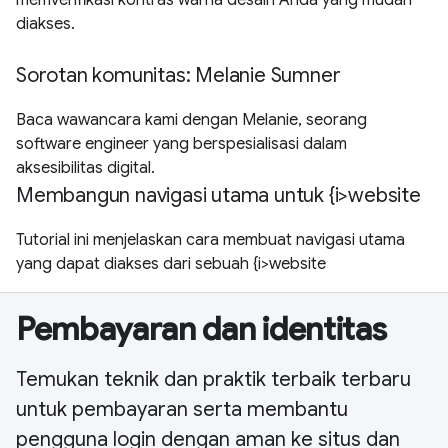
diakses.
Sorotan komunitas: Melanie Sumner
Baca wawancara kami dengan Melanie, seorang
software engineer yang berspesialisasi dalam
aksesibilitas digital.
Membangun navigasi utama untuk {i>website
Tutorial ini menjelaskan cara membuat navigasi utama
yang dapat diakses dari sebuah {i>website
Pembayaran dan identitas
Temukan teknik dan praktik terbaik terbaru
untuk pembayaran serta membantu
pengguna login dengan aman ke situs dan