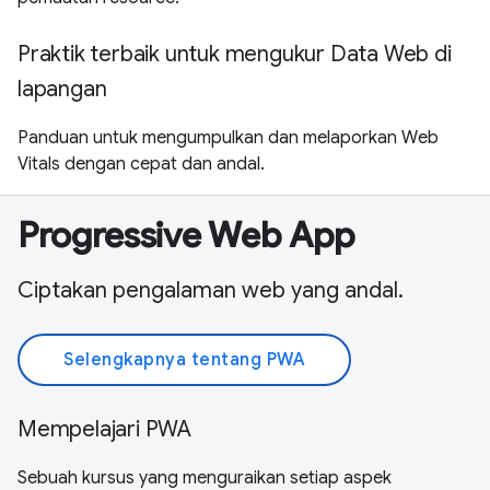
Praktik terbaik untuk mengukur Data Web di
lapangan
Panduan untuk mengumpulkan dan melaporkan Web
Vitals dengan cepat dan andal.
Progressive Web App
Ciptakan pengalaman web yang andal.
Selengkapnya tentang PWA
Mempelajari PWA
Sebuah kursus yang menguraikan setiap aspek