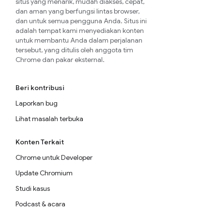
situs yang menarik, mudah diakses, cepat,
dan aman yang berfungsi lintas browser,
dan untuk semua pengguna Anda. Situs ini
adalah tempat kami menyediakan konten
untuk membantu Anda dalam perjalanan
tersebut, yang ditulis oleh anggota tim
Chrome dan pakar eksternal.
Beri kontribusi
Laporkan bug
Lihat masalah terbuka
Konten Terkait
Chrome untuk Developer
Update Chromium
Studi kasus
Podcast & acara