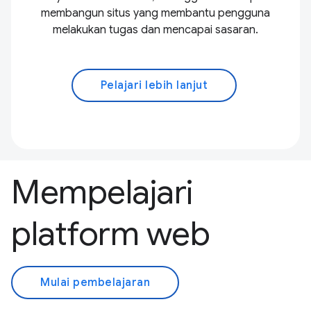
membangun situs yang membantu pengguna
melakukan tugas dan mencapai sasaran.
Pelajari lebih lanjut
Mempelajari
platform web
Mulai pembelajaran