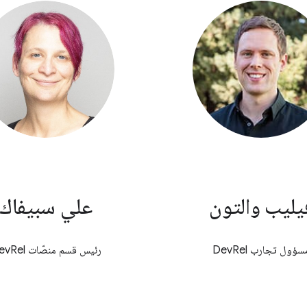
يليب والتون
علي سبيفاك
سؤول تجارب DevRel
رئيس قسم منصّات DevRel