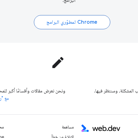
البرامج
.
Chrome لمطوّري البرامج
edit
المشكلة، وسننظر فيها.
ونحن نعرض مقالات وأقسامًا أكبر للمح
مع "ر
مساهمة
محت
الإبلاغ عن خطأ
Chrome