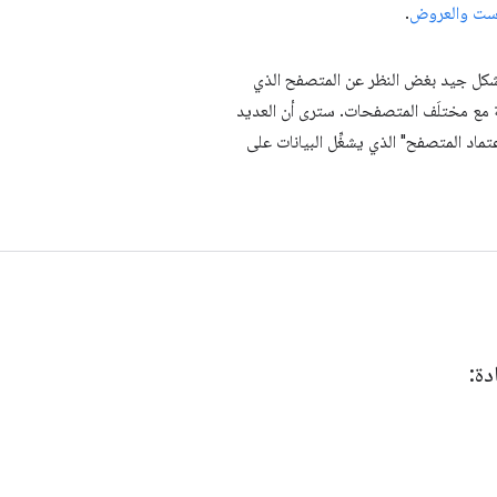
است والعروض
.
شكل جيد بغض النظر عن المتصفح الذي
قة مع مختلَف المتصفحات. سترى أن العديد
حيث تأتي البيانات من أصدقائنا في MDN، عبر مشروع "بيانات اعتماد المتصفح" الذي يشغِّل البيانات على