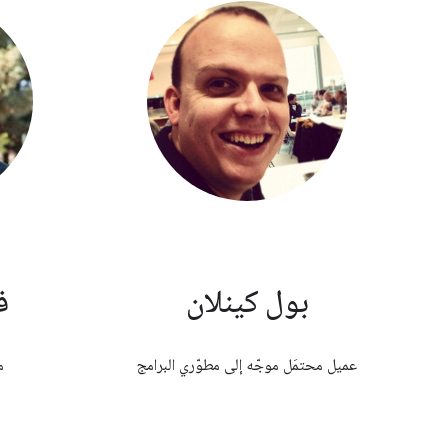
بول كينلان
ف
عميل محتمَل موجّه إلى مطوّري البرامج
م