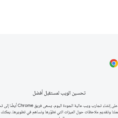
تحسين الويب لمستقبل أفضل
نأمل أن يساعدك موقع web.dev على إن
ملنا وتقديم ملاحظات حول الميزات التي نطوّرها ونساهم في تطويرها، يمكنك ا