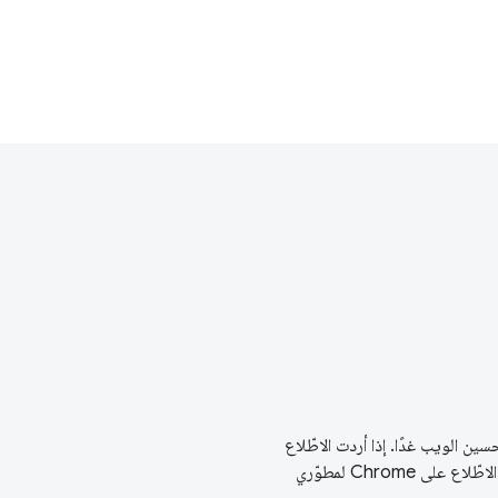
شاء تجارب ويب عالية الجودة اليوم. يسعى فريق Chrome أيضًا إلى تحسين الويب غدًا. إذا أردت الاطّلاع
لاطّلاع على
Chrome لمطوّري