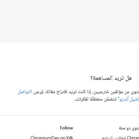
هل تريد المساهمة؟
توى من مؤلفين خارجيين. إذا كنت تريد اقتراح مقالة، يُرجى
التواصل
اشيل أندرو"
تتضمّن مخططًا لفكرتك.
وى ذو صلة
Follow
 لمطوّري البرامج
@ChromiumDev on X