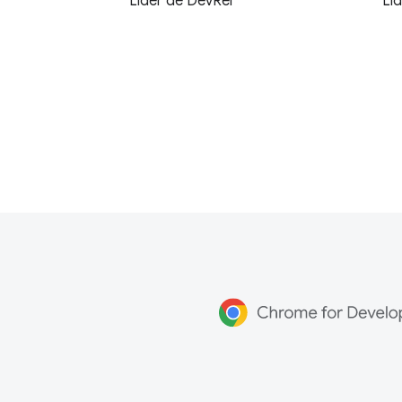
Líder de DevRel
Líd