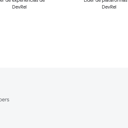
er de experiencias de
Líder de plataformas
DevRel
DevRel