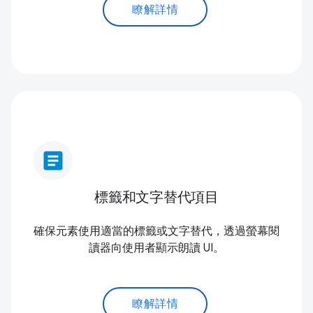
瞭解詳情
article
標籤和文字替代項目
確保元素使用適當的標籤或文字替代，透過螢幕閱
讀器向使用者顯示朗讀 UI。
瞭解詳情