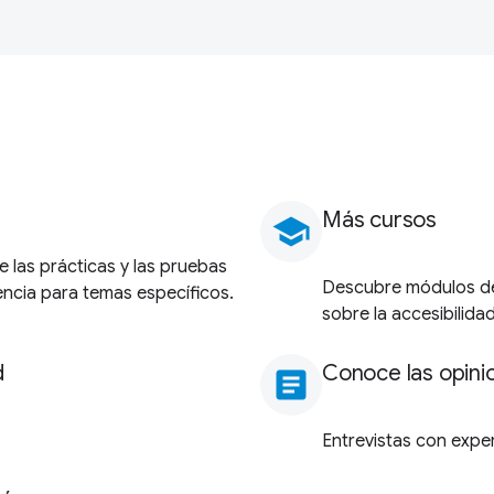
Más cursos
school
 las prácticas y las pruebas
Descubre módulos de
encia para temas específicos.
sobre la accesibilidad
d
Conoce las opini
article
Entrevistas con exper