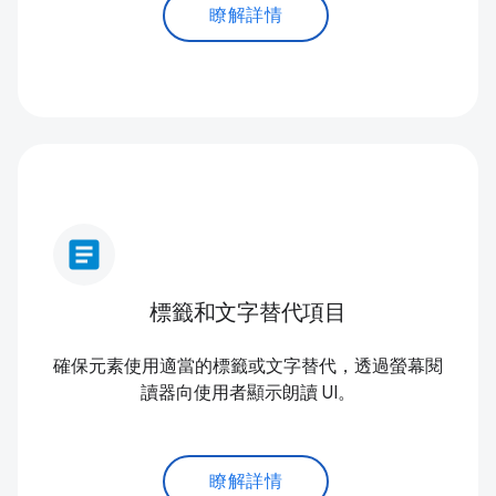
瞭解詳情
article
標籤和文字替代項目
確保元素使用適當的標籤或文字替代，透過螢幕閱
讀器向使用者顯示朗讀 UI。
瞭解詳情