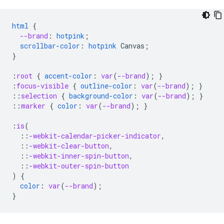
html
{
--brand
:
hotpink
;
scrollbar-color
:
hotpink
Canvas
;
}
:
root
{
accent-color
:
var
(
--brand
);
}
:
focus-visible
{
outline-color
:
var
(
--brand
);
}
::
selection
{
background-color
:
var
(
--brand
);
}
::
marker
{
color
:
var
(
--brand
);
}
:
is
(
::
-webkit-calendar-picker-indicator
,
::
-webkit-clear-button
,
::
-webkit-inner-spin-button
,
::
-webkit-outer-spin-button
)
{
color
:
var
(
--brand
);
}