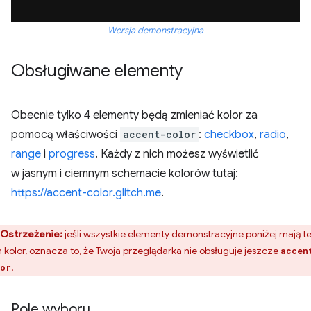
Wersja demonstracyjna
Obsługiwane elementy
Obecnie tylko 4 elementy będą zmieniać kolor za
pomocą właściwości
accent-color
:
checkbox
,
radio
,
range
i
progress
. Każdy z nich możesz wyświetlić
w jasnym i ciemnym schemacie kolorów tutaj:
https://accent-color.glitch.me
.
Ostrzeżenie:
jeśli wszystkie elementy demonstracyjne poniżej mają t
 kolor, oznacza to, że Twoja przeglądarka nie obsługuje jeszcze
accen
.
or
Pole wyboru