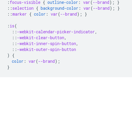
:
focus-visible
{
outline-color
:
var
(
--brand
);
}
::
selection
{
background-color
:
var
(
--brand
);
}
::
marker
{
color
:
var
(
--brand
);
}
:
is
(
::
-webkit-calendar-picker-indicator
,
::
-webkit-clear-button
,
::
-webkit-inner-spin-button
,
::
-webkit-outer-spin-button
)
{
color
:
var
(
--brand
);
}