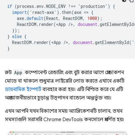
if
(
process
.
env
.
NODE_ENV
!==
'
production
'
)
{
import
(
'
react
-
axe
'
).
then
(
axe
=
>
{
axe
.
default
(
React
,
ReactDOM
,
1000
);
ReactDOM
.
render
(
<
App
/
>
,
document
.
getElementById
});
}
else
{
ReactDOM
.
render
(
<
App
/
>
,
document
.
getElementById
(
'
}
রুট
App
কম্পোনেন্ট রেন্ডারিং এবং বুট করার আগে প্রোডাকশন
মোডে না থাকলে শুধুমাত্র লাইব্রেরি লোড করতে এখানে একটি
ডায়নামিক ইম্পোর্ট
ব্যবহার করা হয়। এটি নিশ্চিত করে যে এটি
অপ্রয়োজনীয়ভাবে চূড়ান্ত উত্পাদন বান্ডেলে অন্তর্ভুক্ত নয়।
এখন আপনি যখন বিকাশের সময় অ্যাপ্লিকেশনটি চালান, তখন
সমস্যাগুলি সরাসরি Chrome DevTools কনসোলে প্রদর্শিত হয়৷