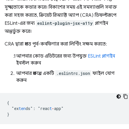
সূক্ষ্মতাকে কভার করে। বিকাশের সময় এই সমস্যাগুলি সনাক্ত
করা সহজ করতে, ক্রিয়েট রিঅ্যাক্ট অ্যাপ (CRA) ডিফল্টরূপে
ESLint-এর জন্য
eslint-plugin-jsx-a11y
প্লাগইন
অন্তর্ভুক্ত করে।
CRA দ্বারা প্রদত্ত পূর্ব-কনফিগার করা লিন্টিং সক্ষম করতে:
আপনার কোড এডিটরের জন্য উপযুক্ত
ESLint প্লাগইন
ইনস্টল করুন
আপনার প্রকল্পে একটি
.eslintrc.json
ফাইল যোগ
করুন
{
"
ex
ten
ds
"
:
"
reac
t
-
app
}