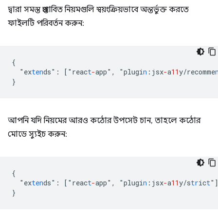
দ্বারা সমস্ত প্রস্তাবিত নিয়মগুলি স্বয়ংক্রিয়ভাবে অন্তর্ভুক্ত করতে
ফাইলটি পরিবর্তন করুন:
{
"
ex
ten
ds
"
:
[
"
reac
t
-
app
"
,
"
plugi
n
:
jsx
-
a
11
y/recomme
}
আপনি যদি নিয়মের আরও কঠোর উপসেট চান, তাহলে কঠোর
মোডে স্যুইচ করুন:
{
"
ex
ten
ds
"
:
[
"
reac
t
-
app
"
,
"
plugi
n
:
jsx
-
a
11
y/s
tr
ic
t
"
}