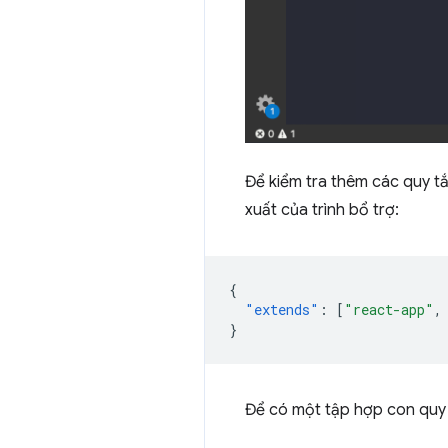
Để kiểm tra thêm các quy tắ
xuất của trình bổ trợ:
{
"extends"
:
[
"react-app"
,
}
Để có một tập hợp con quy