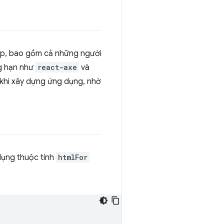
cập, bao gồm cả những người
ng hạn như
react-axe
và
n khi xây dựng ứng dụng, nhờ
 dụng thuộc tính
htmlFor