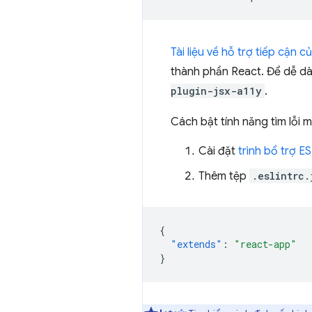
Tài liệu về hỗ trợ tiếp cận c
thành phần React. Để dễ dà
plugin-jsx-a11y
.
Cách bật tính năng tìm lỗi
Cài đặt
trình bổ trợ ES
Thêm tệp
.eslintrc.
{
"extends"
:
"react-app"
}