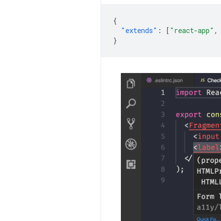
{
"extends"
:
[
"react-app"
,
}