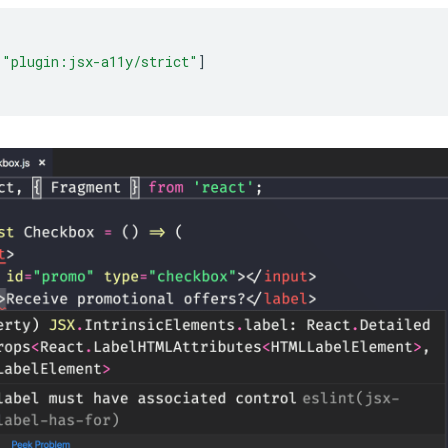
"plugin:jsx-a11y/strict"
]