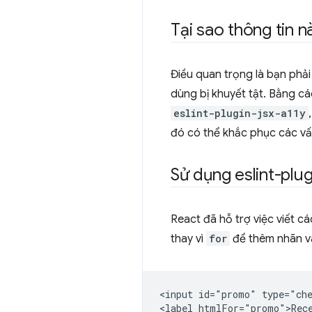
Tại sao thông tin n
Điều quan trọng là bạn phả
dùng bị khuyết tật. Bằng c
eslint-plugin-jsx-a11y
đó có thể khắc phục các vấ
Sử dụng eslint-plug
React đã hỗ trợ việc viết c
thay vì
for
để thêm nhãn v
<input id="promo" type="che