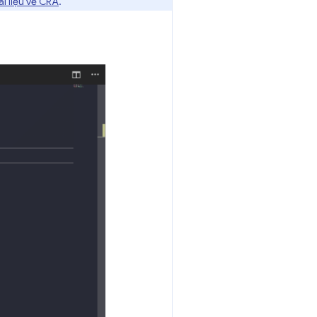
ài liệu về CRA
.