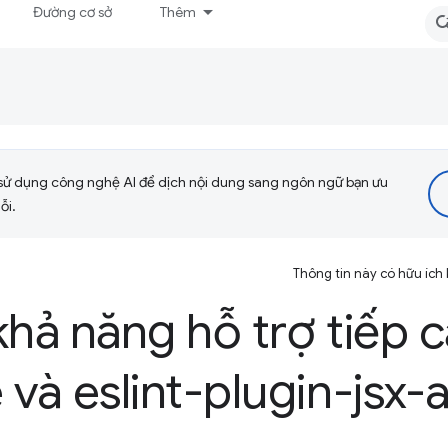
Đường cơ sở
Thêm
sử dụng công nghệ AI để dịch nội dung sang ngôn ngữ bạn ưu
ỗi.
Thông tin này có hữu ích
khả năng hỗ trợ tiếp 
 và eslint-plugin-jsx-