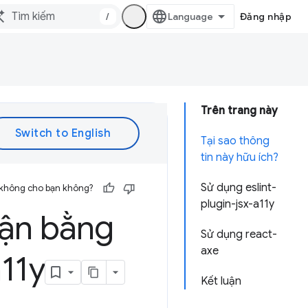
/
Đăng nhập
Trên trang này
Tại sao thông
tin này hữu ích?
Sử dụng eslint-
 không cho bạn không?
plugin-jsx-a11y
cận bằng
Sử dụng react-
axe
a11y
Kết luận