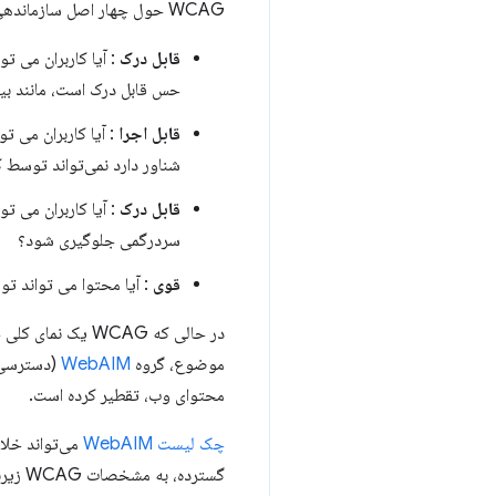
WCAG حول چهار اصل سازماندهی شده است که اغلب با نام اختصاری
قابل درک
: آیا کاربران می ت
حس قابل درک است، مانند بینا
قابل اجرا
: آیا کاربران می تو
شناور دارد نمی‌تواند توسط 
قابل درک
: آیا کاربران می توا
سردرگمی جلوگیری شود؟
قوی
: آیا محتوا می تواند ت
در حالی که WCAG
موضوع، گروه
WebAIM
محتوای وب، تقطیر کرده است.
چک لیست WebAIM
می‌تواند خلاص
گسترده، به مشخصات WCAG زیربنایی پیوند می‌دهد.