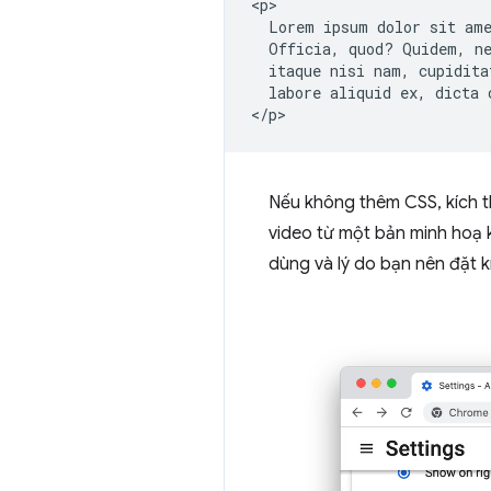
<p>

  Lorem ipsum dolor sit ame
  Officia, quod? Quidem, ne
  itaque nisi nam, cupidita
  labore aliquid ex, dicta c
Nếu không thêm CSS, kích t
video từ một bản minh hoạ
dùng và lý do bạn nên đặt 