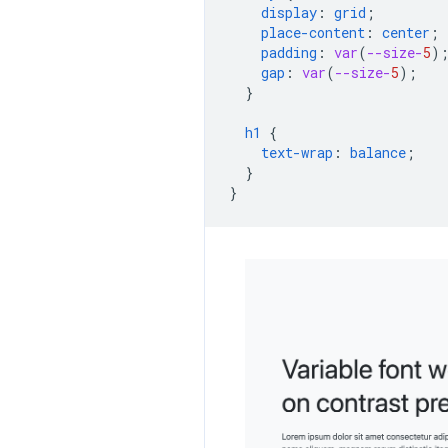
display
:
grid
;
place-content
:
center
;
padding
:
var
(
--size-
5
)
gap
:
var
(
--size-
5
);
}
h1
{
text-wrap
:
balance
;
}
}