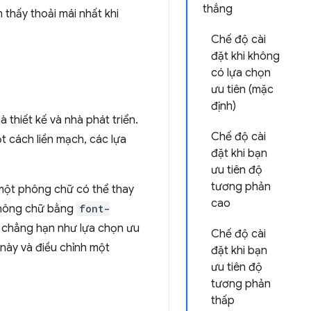
thắng
thấy thoải mái nhất khi
Chế độ cài
đặt khi không
có lựa chọn
ưu tiên (mặc
định)
à thiết kế và nhà phát triển.
Chế độ cài
t cách liền mạch, các lựa
đặt khi bạn
ưu tiên độ
tương phản
 một phông chữ có thể thay
cao
 phông chữ bằng
font-
h, chẳng hạn như lựa chọn ưu
Chế độ cài
 này và điều chỉnh một
đặt khi bạn
ưu tiên độ
tương phản
thấp