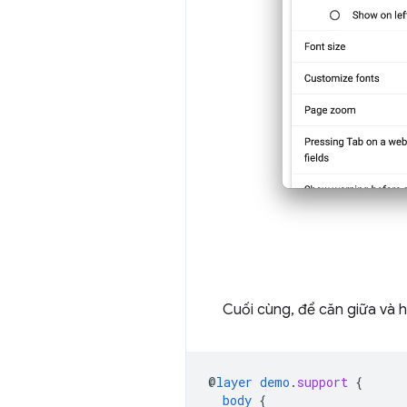
Cuối cùng, để căn giữa và 
@
layer
demo
.
support
{
body
{