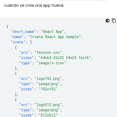
cuando se crea una app nueva:
{
"short_name"
:
"React App"
,
"name"
:
"Create React App Sample"
,
"icons"
:
[
{
"src"
:
"favicon.ico"
,
"sizes"
:
"64x64 32x32 24x24 16x16"
,
"type"
:
"image/x-icon"
},
{
"src"
:
"logo192.png"
,
"type"
:
"image/png"
,
"sizes"
:
"192x192"
},
{
"src"
:
"logo512.png"
,
"type"
:
"image/png"
,
"sizes"
:
"512x512"