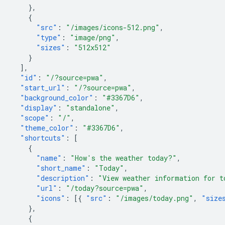
},
{
"src"
:
"/images/icons-512.png"
,
"type"
:
"image/png"
,
"sizes"
:
"512x512"
}
],
"id"
:
"/?source=pwa"
,
"start_url"
:
"/?source=pwa"
,
"background_color"
:
"#3367D6"
,
"display"
:
"standalone"
,
"scope"
:
"/"
,
"theme_color"
:
"#3367D6"
,
"shortcuts"
:
[
{
"name"
:
"How's the weather today?"
,
"short_name"
:
"Today"
,
"description"
:
"View weather information for t
"url"
:
"/today?source=pwa"
,
"icons"
:
[{
"src"
:
"/images/today.png"
,
"size
},
{