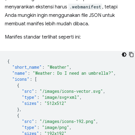
menyarankan ekstensi harus
.webmanifest
, tetapi
Anda mungkin ingin menggunakan file JSON untuk
membuat manifes lebih mudah dibaca.
Manifes standar terlihat seperti ini:
{
"short_name"
:
"Weather"
,
"name"
:
"Weather: Do I need an umbrella?"
,
"icons"
:
[
{
"src"
:
"/images/icons-vector.svg"
,
"type"
:
"image/svg+xml"
,
"sizes"
:
"512x512"
},
{
"src"
:
"/images/icons-192.png"
,
"type"
:
"image/png"
,
"sizes"
:
"192x192"