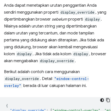
Anda dapat menetapkan urutan penggantian Anda
sendiri menggunakan properti
display_override
, yang
dipertimbangkan browser
sebelum
properti
display
.
Nilainya adalah urutan string yang dipertimbangkan
dalam urutan yang tercantum, dan mode tampilan
pertama yang didukung akan diterapkan. Jika tidak ada
yang didukung, browser akan kembali mengevaluasi
kolom
display
. Jika tidak ada kolom
display
, browser
akan mengabaikan
display_override
.
Berikut adalah contoh cara menggunakan
display_override
. Detail
"window-control-
overlay"
berada di luar cakupan halaman ini.
{
"display_override"
:
[
"window-control-overlay"
,
"mi