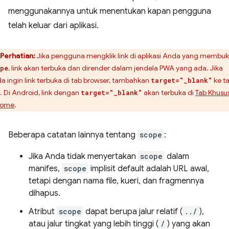
menggunakannya untuk menentukan kapan pengguna
telah keluar dari aplikasi.
Perhatian:
Jika pengguna mengklik link di aplikasi Anda yang membu
, link akan terbuka dan dirender dalam jendela PWA yang ada. Jika
pe
a ingin link terbuka di tab browser, tambahkan
ke t
target="_blank"
. Di Android, link dengan
akan terbuka di
Tab Khusu
target="_blank"
rome
.
Beberapa catatan lainnya tentang
scope
:
Jika Anda tidak menyertakan
scope
dalam
manifes,
scope
implisit default adalah URL awal,
tetapi dengan nama file, kueri, dan fragmennya
dihapus.
Atribut
scope
dapat berupa jalur relatif (
../
),
atau jalur tingkat yang lebih tinggi (
/
) yang akan