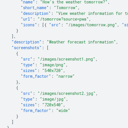
"name"
:
"How's the weather tomorrow?"
,
"short_name"
:
"Tomorrow"
,
"description"
:
"View weather information for t
"url"
:
"/tomorrow?source=pwa"
,
"icons"
:
[{
"src"
:
"/images/tomorrow.png"
,
"s
}
],
"description"
:
"Weather forecast information"
,
"screenshots"
:
[
{
"src"
:
"/images/screenshot1.png"
,
"type"
:
"image/png"
,
"sizes"
:
"540x720"
,
"form_factor"
:
"narrow"
},
{
"src"
:
"/images/screenshot2.jpg"
,
"type"
:
"image/jpg"
,
"sizes"
:
"720x540"
,
"form_factor"
:
"wide"
}
]
}