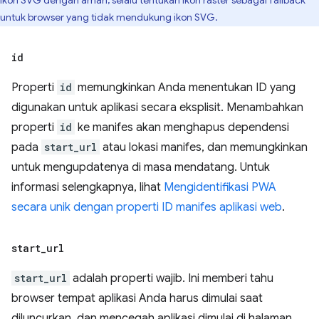
ikon SVG dengan aman, selalu tentukan ikon raster sebagai fallback
untuk browser yang tidak mendukung ikon SVG.
id
Properti
id
memungkinkan Anda menentukan ID yang
digunakan untuk aplikasi secara eksplisit. Menambahkan
properti
id
ke manifes akan menghapus dependensi
pada
start_url
atau lokasi manifes, dan memungkinkan
untuk mengupdatenya di masa mendatang. Untuk
informasi selengkapnya, lihat
Mengidentifikasi PWA
secara unik dengan properti ID manifes aplikasi web
.
start
_
url
start_url
adalah properti wajib. Ini memberi tahu
browser tempat aplikasi Anda harus dimulai saat
diluncurkan, dan mencegah aplikasi dimulai di halaman