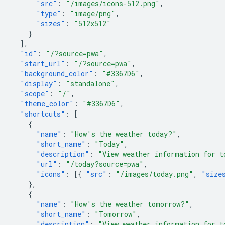
"src"
:
"/images/icons-512.png"
,
"type"
:
"image/png"
,
"sizes"
:
"512x512"
}
],
"id"
:
"/?source=pwa"
,
"start_url"
:
"/?source=pwa"
,
"background_color"
:
"#3367D6"
,
"display"
:
"standalone"
,
"scope"
:
"/"
,
"theme_color"
:
"#3367D6"
,
"shortcuts"
:
[
{
"name"
:
"How's the weather today?"
,
"short_name"
:
"Today"
,
"description"
:
"View weather information for t
"url"
:
"/today?source=pwa"
,
"icons"
:
[{
"src"
:
"/images/today.png"
,
"size
},
{
"name"
:
"How's the weather tomorrow?"
,
"short_name"
:
"Tomorrow"
,
"description"
:
"View weather information for t