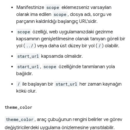
Manifestinize
scope
eklemezseniz varsayılan
olarak ima edilen
scope
, dosya adı, sorgu ve
parçanın kaldırıldığı başlangıç URL'sidir.
scope
özelliği, web uygulamanızdaki gezinme
kapsamının genişletilmesine olanak tanıyan göreli bir
yol (
../
) veya daha üst düzey bir yol (
/
) olabilir.
start_url
kapsamda olmalıdır.
start_url
,
scope
özelliğinde tanımlanan yola
bağlıdır.
/
ile başlayan bir
start_url
her zaman kaynağın
kökü olur.
theme
_
color
theme_color
, araç çubuğunun rengini belirler ve görev
değiştiricilerdeki uygulama önizlemesine yansıtılabilir.