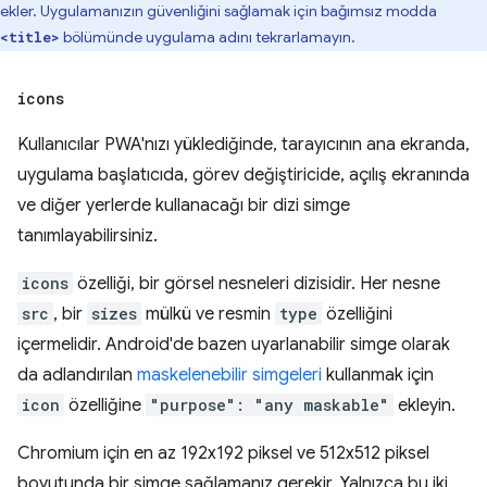
ekler. Uygulamanızın güvenliğini sağlamak için bağımsız modda
bölümünde uygulama adını tekrarlamayın.
<title>
icons
Kullanıcılar PWA'nızı yüklediğinde, tarayıcının ana ekranda,
uygulama başlatıcıda, görev değiştiricide, açılış ekranında
ve diğer yerlerde kullanacağı bir dizi simge
tanımlayabilirsiniz.
icons
özelliği, bir görsel nesneleri dizisidir. Her nesne
src
, bir
sizes
mülkü ve resmin
type
özelliğini
içermelidir. Android'de bazen uyarlanabilir simge olarak
da adlandırılan
maskelenebilir simgeleri
kullanmak için
icon
özelliğine
"purpose": "any maskable"
ekleyin.
Chromium için en az 192x192 piksel ve 512x512 piksel
boyutunda bir simge sağlamanız gerekir. Yalnızca bu iki