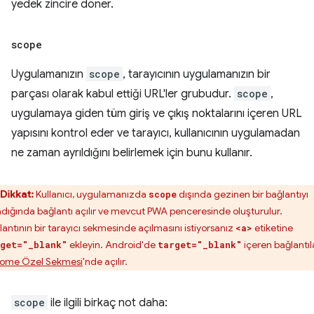
yedek zincire döner.
scope
Uygulamanızın
scope
, tarayıcının uygulamanızın bir
parçası olarak kabul ettiği URL'ler grubudur.
scope
,
uygulamaya giden tüm giriş ve çıkış noktalarını içeren URL
yapısını kontrol eder ve tarayıcı, kullanıcının uygulamadan
ne zaman ayrıldığını belirlemek için bunu kullanır.
Dikkat:
Kullanıcı, uygulamanızda
dışında gezinen bir bağlantıyı
scope
ladığında bağlantı açılır ve mevcut PWA penceresinde oluşturulur.
lantının bir tarayıcı sekmesinde açılmasını istiyorsanız
etiketine
<a>
ekleyin. Android'de
içeren bağlantıl
get="_blank"
target="_blank"
ome Özel Sekmesi
'nde açılır.
scope
ile ilgili birkaç not daha: