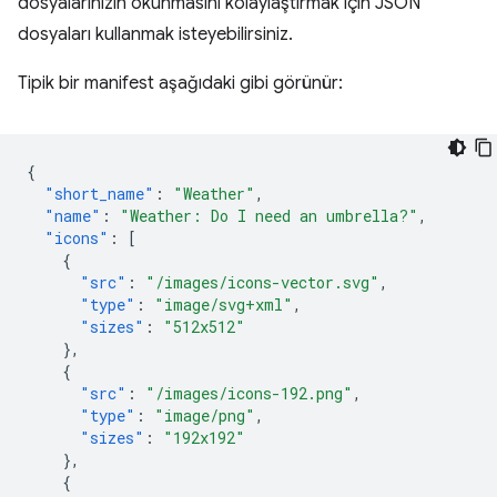
dosyalarınızın okunmasını kolaylaştırmak için JSON
dosyaları kullanmak isteyebilirsiniz.
Tipik bir manifest aşağıdaki gibi görünür:
{
"short_name"
:
"Weather"
,
"name"
:
"Weather: Do I need an umbrella?"
,
"icons"
:
[
{
"src"
:
"/images/icons-vector.svg"
,
"type"
:
"image/svg+xml"
,
"sizes"
:
"512x512"
},
{
"src"
:
"/images/icons-192.png"
,
"type"
:
"image/png"
,
"sizes"
:
"192x192"
},
{