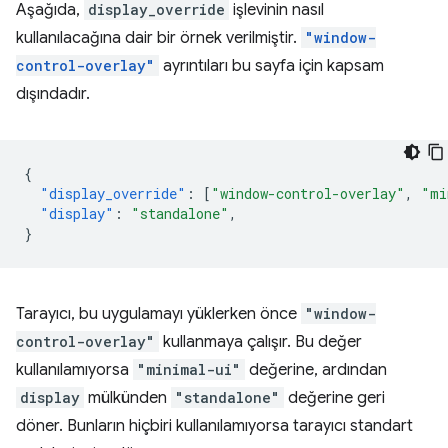
Aşağıda,
display_override
işlevinin nasıl
kullanılacağına dair bir örnek verilmiştir.
"window-
control-overlay"
ayrıntıları bu sayfa için kapsam
dışındadır.
{
"display_override"
:
[
"window-control-overlay"
,
"mi
"display"
:
"standalone"
,
}
Tarayıcı, bu uygulamayı yüklerken önce
"window-
control-overlay"
kullanmaya çalışır. Bu değer
kullanılamıyorsa
"minimal-ui"
değerine, ardından
display
mülkünden
"standalone"
değerine geri
döner. Bunların hiçbiri kullanılamıyorsa tarayıcı standart