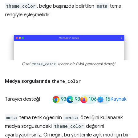
theme_color
, belge başınızda belirtilen
meta
tema
rengiyle eşleşmelidir.
Özel
theme_color
içeren bir PWA penceresi örneği.
Medya sorgularında
theme
_
color
93
93
106
15
Tarayıcı desteği
Kaynak
meta
tema renk öğesinin
media
özelliğini kullanarak
medya sorgusundaki
theme_color
değerini
ayarlayabilirsiniz. Örneğin, bu yöntemle açık mod için bir