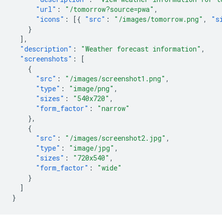
"url"
:
"/tomorrow?source=pwa"
,
"icons"
:
[{
"src"
:
"/images/tomorrow.png"
,
"s
}
],
"description"
:
"Weather forecast information"
,
"screenshots"
:
[
{
"src"
:
"/images/screenshot1.png"
,
"type"
:
"image/png"
,
"sizes"
:
"540x720"
,
"form_factor"
:
"narrow"
},
{
"src"
:
"/images/screenshot2.jpg"
,
"type"
:
"image/jpg"
,
"sizes"
:
"720x540"
,
"form_factor"
:
"wide"
}
]
}