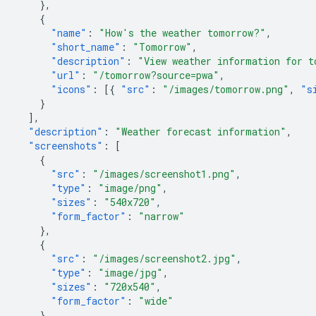
},
{
"name"
:
"How's the weather tomorrow?"
,
"short_name"
:
"Tomorrow"
,
"description"
:
"View weather information for t
"url"
:
"/tomorrow?source=pwa"
,
"icons"
:
[{
"src"
:
"/images/tomorrow.png"
,
"s
}
],
"description"
:
"Weather forecast information"
,
"screenshots"
:
[
{
"src"
:
"/images/screenshot1.png"
,
"type"
:
"image/png"
,
"sizes"
:
"540x720"
,
"form_factor"
:
"narrow"
},
{
"src"
:
"/images/screenshot2.jpg"
,
"type"
:
"image/jpg"
,
"sizes"
:
"720x540"
,
"form_factor"
:
"wide"
}