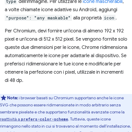
type
dell'immagine. Per utilizzare le
icone mascherabili
,
a volte chiamate icone adattive su Android, aggiungi
"purpose": "any maskable"
alla proprietà
icon
.
Per Chromium, devi fornire un'icona di almeno 192 x 192
pixel e un'icona di 512 x 512 pixel. Se vengono fornite solo
queste due dimensioni per le icone, Chrome ridimensiona
automaticamente le icone per adattarle al dispositivo. Se
preferisci ridimensionare le tue icone e modificarle per
ottenere la perfezione con i pixel, utilizzale in incrementi
di 48 dp.
Nota:
i browser basati su Chromium supportano anche le icone
SVG che possono essere ridimensionate in modo arbitrario senza
sembrare pixelate e che supportano funzionalità avanzate come la
reattività a
. Tuttavia, queste icone
prefers-color-scheme
rimangono nello stato in cui si trovavano al momento dell'installazione,