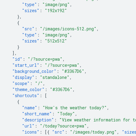
"type"
:
"image/png"
,
"sizes"
:
"192x192"
},
{
"src"
:
"/images/icons-512.png"
,
"type"
:
"image/png"
,
"sizes"
:
"512x512"
}
],
"id"
:
"/?source=pwa"
,
"start_url"
:
"/?source=pwa"
,
"background_color"
:
"#3367D6"
,
"display"
:
"standalone"
,
"scope"
:
"/"
,
"theme_color"
:
"#3367D6"
,
"shortcuts"
:
[
{
"name"
:
"How's the weather today?"
,
"short_name"
:
"Today"
,
"description"
:
"View weather information for t
"url"
:
"/today?source=pwa"
,
"icons"
:
[{
"src"
:
"/images/today.png"
,
"size