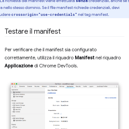
La richiesta del manifest viene effettuata
senza
credenziali, anche se s
a nello stesso dominio. Se il file manifest richiede credenziali, devi
ludere
nel tag manifest.
crossorigin="use-credentials"
Testare il manifest
Per verificare che il manifest sia configurato
correttamente, utilizza il riquadro
Manifest
nel riquadro
Applicazione
di Chrome DevTools.