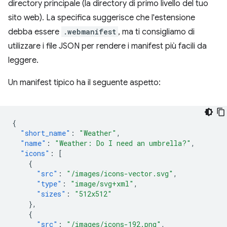
directory principale (la directory di primo livello del tuo
sito web). La specifica suggerisce che l'estensione
debba essere
.webmanifest
, ma ti consigliamo di
utilizzare i file JSON per rendere i manifest più facili da
leggere.
Un manifest tipico ha il seguente aspetto:
{
"short_name"
:
"Weather"
,
"name"
:
"Weather: Do I need an umbrella?"
,
"icons"
:
[
{
"src"
:
"/images/icons-vector.svg"
,
"type"
:
"image/svg+xml"
,
"sizes"
:
"512x512"
},
{
"src"
:
"/images/icons-192.png"
,