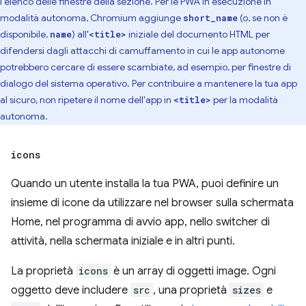
l'elenco delle finestre della sezione. Per le PWA in esecuzione in
modalità autonoma, Chromium aggiunge
(o, se non è
short_name
disponibile,
) all'
iniziale del documento HTML per
name
<title>
difendersi dagli attacchi di camuffamento in cui le app autonome
potrebbero cercare di essere scambiate, ad esempio, per finestre di
dialogo del sistema operativo. Per contribuire a mantenere la tua app
al sicuro, non ripetere il nome dell'app in
per la modalità
<title>
autonoma.
icons
Quando un utente installa la tua PWA, puoi definire un
insieme di icone da utilizzare nel browser sulla schermata
Home, nel programma di avvio app, nello switcher di
attività, nella schermata iniziale e in altri punti.
La proprietà
icons
è un array di oggetti image. Ogni
oggetto deve includere
src
, una proprietà
sizes
e