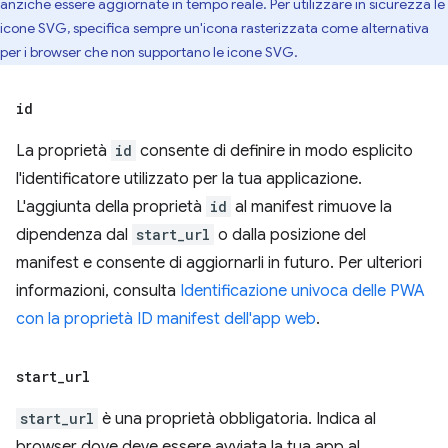
anziché essere aggiornate in tempo reale. Per utilizzare in sicurezza le
icone SVG, specifica sempre un'icona rasterizzata come alternativa
per i browser che non supportano le icone SVG.
id
La proprietà
id
consente di definire in modo esplicito
l'identificatore utilizzato per la tua applicazione.
L'aggiunta della proprietà
id
al manifest rimuove la
dipendenza dal
start_url
o dalla posizione del
manifest e consente di aggiornarli in futuro. Per ulteriori
informazioni, consulta
Identificazione univoca delle PWA
con la proprietà ID manifest dell'app web
.
start
_
url
start_url
è una proprietà obbligatoria. Indica al
browser dove deve essere avviata la tua app al