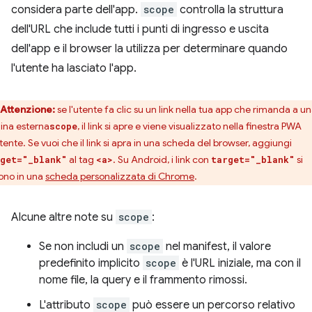
considera parte dell'app.
scope
controlla la struttura
dell'URL che include tutti i punti di ingresso e uscita
dell'app e il browser la utilizza per determinare quando
l'utente ha lasciato l'app.
Attenzione:
se l'utente fa clic su un link nella tua app che rimanda a u
ina esterna
, il link si apre e viene visualizzato nella finestra PWA
scope
tente. Se vuoi che il link si apra in una scheda del browser, aggiungi
al tag
. Su Android, i link con
si
get="_blank"
<a>
target="_blank"
ono in una
scheda personalizzata di Chrome
.
Alcune altre note su
scope
:
Se non includi un
scope
nel manifest, il valore
predefinito implicito
scope
è l'URL iniziale, ma con il
nome file, la query e il frammento rimossi.
L'attributo
scope
può essere un percorso relativo