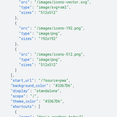
"src"
:
"/images/icons-vector.svg"
,
"type"
:
"image/svg+xml"
,
"sizes"
:
"512x512"
},
{
"src"
:
"/images/icons-192.png"
,
"type"
:
"image/png"
,
"sizes"
:
"192x192"
},
{
"src"
:
"/images/icons-512.png"
,
"type"
:
"image/png"
,
"sizes"
:
"512x512"
}
],
"start_url"
:
"/?source=pwa"
,
"background_color"
:
"#3367D6"
,
"display"
:
"standalone"
,
"scope"
:
"/"
,
"theme_color"
:
"#3367D6"
,
"shortcuts"
:
[
{
"name"
:
"How's weather today?"
,