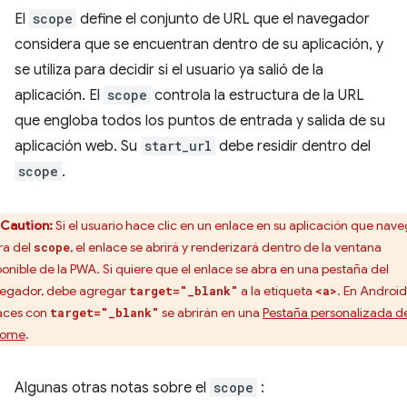
El
scope
define el conjunto de URL que el navegador
considera que se encuentran dentro de su aplicación, y
se utiliza para decidir si el usuario ya salió de la
aplicación. El
scope
controla la estructura de la URL
que engloba todos los puntos de entrada y salida de su
aplicación web. Su
start_url
debe residir dentro del
scope
.
Caution:
Si el usuario hace clic en un enlace en su aplicación que nav
ra del
, el enlace se abrirá y renderizará dentro de la ventana
scope
ponible de la PWA. Si quiere que el enlace se abra en una pestaña del
egador, debe agregar
a la etiqueta
. En Android,
target="_blank"
<a>
aces con
se abrirán en una
Pestaña personalizada d
target="_blank"
rome
.
Algunas otras notas sobre el
scope
: