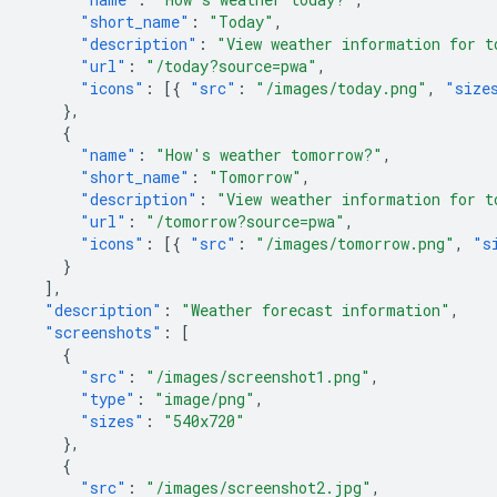
"short_name"
:
"Today"
,
"description"
:
"View weather information for t
"url"
:
"/today?source=pwa"
,
"icons"
:
[{
"src"
:
"/images/today.png"
,
"size
},
{
"name"
:
"How's weather tomorrow?"
,
"short_name"
:
"Tomorrow"
,
"description"
:
"View weather information for t
"url"
:
"/tomorrow?source=pwa"
,
"icons"
:
[{
"src"
:
"/images/tomorrow.png"
,
"s
}
],
"description"
:
"Weather forecast information"
,
"screenshots"
:
[
{
"src"
:
"/images/screenshot1.png"
,
"type"
:
"image/png"
,
"sizes"
:
"540x720"
},
{
"src"
:
"/images/screenshot2.jpg"
,