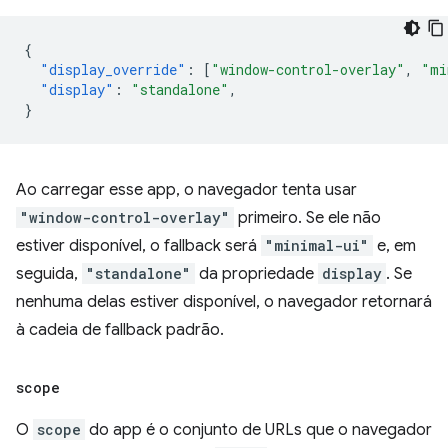
{
"display_override"
:
[
"window-control-overlay"
,
"mi
"display"
:
"standalone"
,
}
Ao carregar esse app, o navegador tenta usar
"window-control-overlay"
primeiro. Se ele não
estiver disponível, o fallback será
"minimal-ui"
e, em
seguida,
"standalone"
da propriedade
display
. Se
nenhuma delas estiver disponível, o navegador retornará
à cadeia de fallback padrão.
scope
O
scope
do app é o conjunto de URLs que o navegador