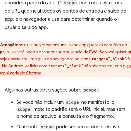
considera parte do app. O
scope
controla a estrutura
de URL que inclui todos os pontos de entrada e saída do
app, e o navegador a usa para determinar quando o
usuário saiu do app.
Atenção
:
se o usuário clicar em um link no app que leva para fora do
, o link será aberto e renderizado na janela da PWA. Se você quiser q
pe
k seja aberto em uma guia do navegador, adicione
à 
target="_blank"
. No Android, os links com
são abertos em uma
guia
target="_blank"
sonalizada do Chrome
.
Algumas outras observações sobre
scope
:
Se você não incluir um
scope
no manifesto, o
scope
implícito padrão será o URL inicial, mas sem
o nome de arquivo, a consulta e o fragmento.
O atributo
scope
pode ser um caminho relativo