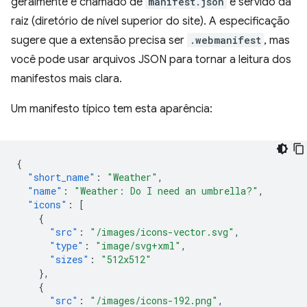
geralmente é chamado de
manifest.json
e servido da
raiz (diretório de nível superior do site). A especificação
sugere que a extensão precisa ser
.webmanifest
, mas
você pode usar arquivos JSON para tornar a leitura dos
manifestos mais clara.
Um manifesto típico tem esta aparência:
{
"short_name"
:
"Weather"
,
"name"
:
"Weather: Do I need an umbrella?"
,
"icons"
:
[
{
"src"
:
"/images/icons-vector.svg"
,
"type"
:
"image/svg+xml"
,
"sizes"
:
"512x512"
},
{
"src"
:
"/images/icons-192.png"
,