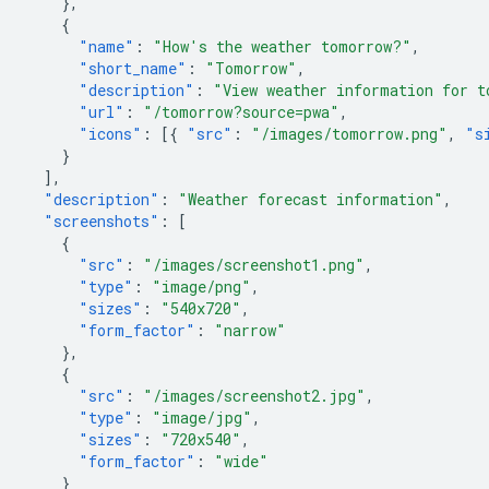
},
{
"name"
:
"How's the weather tomorrow?"
,
"short_name"
:
"Tomorrow"
,
"description"
:
"View weather information for t
"url"
:
"/tomorrow?source=pwa"
,
"icons"
:
[{
"src"
:
"/images/tomorrow.png"
,
"s
}
],
"description"
:
"Weather forecast information"
,
"screenshots"
:
[
{
"src"
:
"/images/screenshot1.png"
,
"type"
:
"image/png"
,
"sizes"
:
"540x720"
,
"form_factor"
:
"narrow"
},
{
"src"
:
"/images/screenshot2.jpg"
,
"type"
:
"image/jpg"
,
"sizes"
:
"720x540"
,
"form_factor"
:
"wide"
}