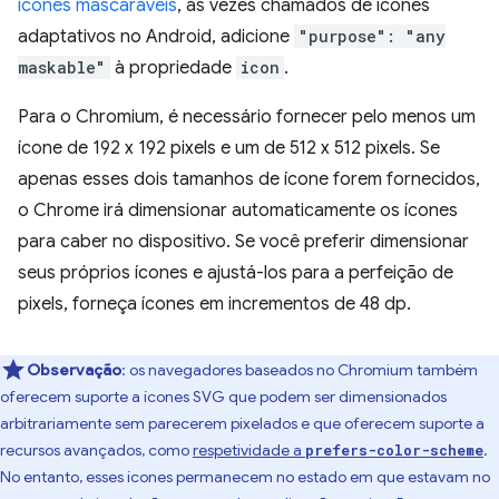
ícones mascaráveis
, às vezes chamados de ícones
adaptativos no Android, adicione
"purpose": "any
maskable"
à propriedade
icon
.
Para o Chromium, é necessário fornecer pelo menos um
ícone de 192 x 192 pixels e um de 512 x 512 pixels. Se
apenas esses dois tamanhos de ícone forem fornecidos,
o Chrome irá dimensionar automaticamente os ícones
para caber no dispositivo. Se você preferir dimensionar
seus próprios ícones e ajustá-los para a perfeição de
pixels, forneça ícones em incrementos de 48 dp.
Observação
:
os navegadores baseados no Chromium também
oferecem suporte a ícones SVG que podem ser dimensionados
arbitrariamente sem parecerem pixelados e que oferecem suporte a
recursos avançados, como
respetividade a
.
prefers-color-scheme
No entanto, esses ícones permanecem no estado em que estavam no