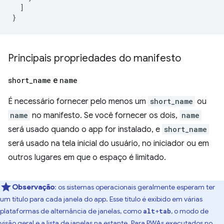
]
}
Principais propriedades do manifesto
short
_
name
e
name
É necessário fornecer pelo menos um
short_name
ou
name
no manifesto. Se você fornecer os dois,
name
será usado quando o app for instalado, e
short_name
será usado na tela inicial do usuário, no iniciador ou em
outros lugares em que o espaço é limitado.
Observação
:
os sistemas operacionais geralmente esperam ter
um título para cada janela do app. Esse título é exibido em várias
plataformas de alternância de janelas, como
+
, o modo de
alt
tab
visão geral e a lista de janelas na estante. Para PWAs executados no