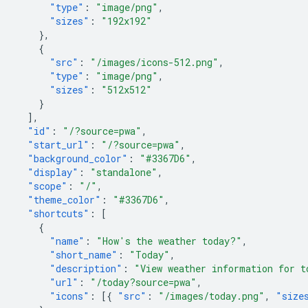
"type"
:
"image/png"
,
"sizes"
:
"192x192"
},
{
"src"
:
"/images/icons-512.png"
,
"type"
:
"image/png"
,
"sizes"
:
"512x512"
}
],
"id"
:
"/?source=pwa"
,
"start_url"
:
"/?source=pwa"
,
"background_color"
:
"#3367D6"
,
"display"
:
"standalone"
,
"scope"
:
"/"
,
"theme_color"
:
"#3367D6"
,
"shortcuts"
:
[
{
"name"
:
"How's the weather today?"
,
"short_name"
:
"Today"
,
"description"
:
"View weather information for t
"url"
:
"/today?source=pwa"
,
"icons"
:
[{
"src"
:
"/images/today.png"
,
"size