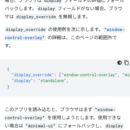
場合、ブラウザは
display
フィールドの評価にフォール
バックします。
display
フィールドがない場合、ブラウ
ザは
display_override
を無視します。
display_override
の使用例を次に示します。
"window-
control-overlay"
の詳細は、このページの範囲外で
す。
{
"display_override"
:
[
"window-control-overlay"
,
"mi
"display"
:
"standalone"
,
}
このアプリを読み込むと、ブラウザはまず
"window-
control-overlay"
を使用しようとします。使用できな
い場合は
"minimal-ui"
にフォールバックし、
display