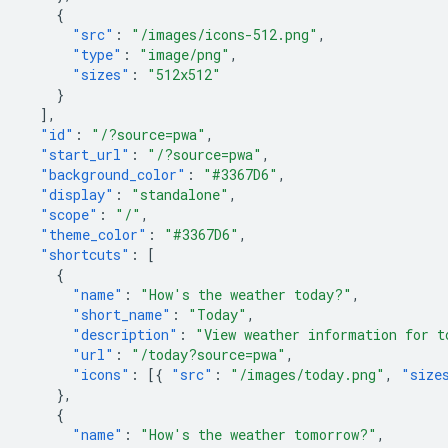
{
"src"
:
"/images/icons-512.png"
,
"type"
:
"image/png"
,
"sizes"
:
"512x512"
}
],
"id"
:
"/?source=pwa"
,
"start_url"
:
"/?source=pwa"
,
"background_color"
:
"#3367D6"
,
"display"
:
"standalone"
,
"scope"
:
"/"
,
"theme_color"
:
"#3367D6"
,
"shortcuts"
:
[
{
"name"
:
"How's the weather today?"
,
"short_name"
:
"Today"
,
"description"
:
"View weather information for t
"url"
:
"/today?source=pwa"
,
"icons"
:
[{
"src"
:
"/images/today.png"
,
"size
},
{
"name"
:
"How's the weather tomorrow?"
,