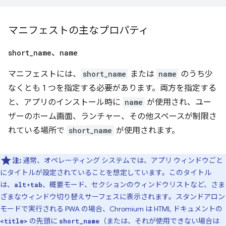
マニフェストの主なプロパティ
short
_
name
、
name
マニフェストには、
short_name
または
name
のうち少
なくとも 1 つを指定する必要があります。両方を指定する
と、アプリのインストール時に
name
が使用され、ユー
ザーのホーム画面、ランチャー、その他スペースが制限さ
れている場所で
short_name
が使用されます。
注:
通常、オペレーティング システムでは、アプリ ウィンドウごと
にタイトルが設定されていることを想定しています。このタイトル
は、
+
、概要モード、セクションのウィンドウリストなど、さま
alt
tab
ざまなウィンドウ切り替えサーフェスに表示されます。スタンドアロン
モードで実行される PWA の場合、Chromium は HTML ドキュメントの
の先頭に
（または、それが使用できない場合は
<title>
short_name