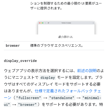
ションを制御するための最小限の UI 要素がユー
ザーに提供されます。
最小限の UI。
browser
標準のブラウザ エクスペリエンス。
display
_
override
ウェブアプリの表示方法を選択するには、
前述の説明
のよ
うにマニフェストで
display
モードを設定します。ブラ
ウザはすべてのディスプレイ モードをサポートする必要
はありませんが、
仕様で定義されたフォールバック チェ
ーン
（
"fullscreen"
→
"standalone"
→
"minimal-
ui"
→
"browser"
）をサポートする必要があります。特