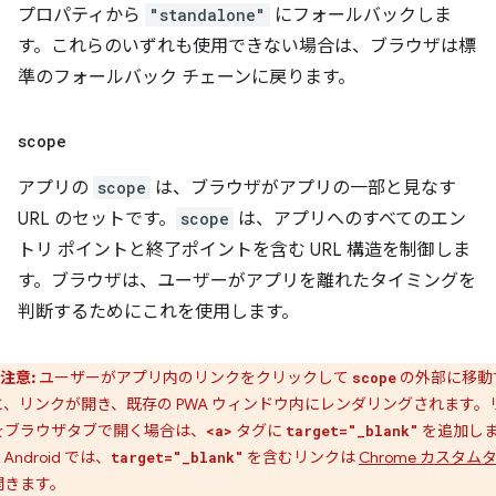
プロパティから
"standalone"
にフォールバックしま
す。これらのいずれも使用できない場合は、ブラウザは標
準のフォールバック チェーンに戻ります。
scope
アプリの
scope
は、ブラウザがアプリの一部と見なす
URL のセットです。
scope
は、アプリへのすべてのエン
トリ ポイントと終了ポイントを含む URL 構造を制御しま
す。ブラウザは、ユーザーがアプリを離れたタイミングを
判断するためにこれを使用します。
注意:
ユーザーがアプリ内のリンクをクリックして
の外部に移動
scope
と、リンクが開き、既存の PWA ウィンドウ内にレンダリングされます。
をブラウザタブで開く場合は、
タグに
を追加し
<a>
target="_blank"
Android では、
を含むリンクは
Chrome カスタム
target="_blank"
開きます。