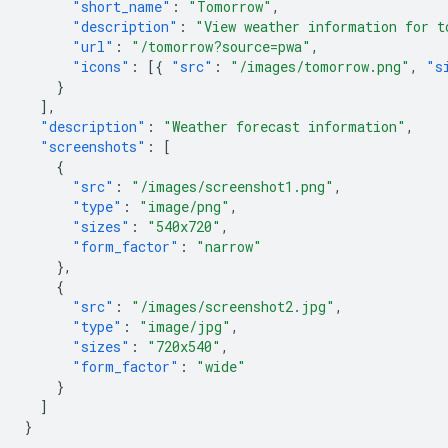
"short_name"
:
"Tomorrow"
,
"description"
:
"View weather information for t
"url"
:
"/tomorrow?source=pwa"
,
"icons"
:
[{
"src"
:
"/images/tomorrow.png"
,
"s
}
],
"description"
:
"Weather forecast information"
,
"screenshots"
:
[
{
"src"
:
"/images/screenshot1.png"
,
"type"
:
"image/png"
,
"sizes"
:
"540x720"
,
"form_factor"
:
"narrow"
},
{
"src"
:
"/images/screenshot2.jpg"
,
"type"
:
"image/jpg"
,
"sizes"
:
"720x540"
,
"form_factor"
:
"wide"
}
]
}