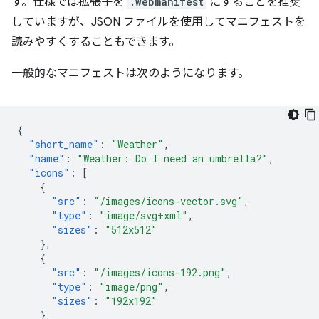
す。仕様では拡張子を
.webmanifest
にすることを推奨
していますが、JSON ファイルを使用してマニフェストを
読みやすくすることもできます。
一般的なマニフェストは次のようになります。
{
"short_name"
:
"Weather"
,
"name"
:
"Weather: Do I need an umbrella?"
,
"icons"
:
[
{
"src"
:
"/images/icons-vector.svg"
,
"type"
:
"image/svg+xml"
,
"sizes"
:
"512x512"
},
{
"src"
:
"/images/icons-192.png"
,
"type"
:
"image/png"
,
"sizes"
:
"192x192"
},