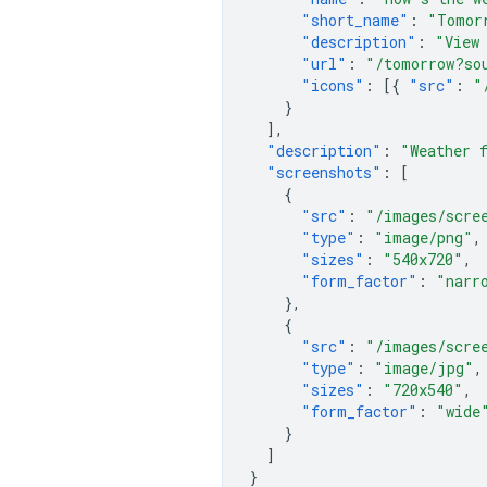
"short_name"
:
"Tomor
"description"
:
"View
"url"
:
"/tomorrow?so
"icons"
:
[{
"src"
:
"
}
],
"description"
:
"Weather 
"screenshots"
:
[
{
"src"
:
"/images/scre
"type"
:
"image/png"
,
"sizes"
:
"540x720"
,
"form_factor"
:
"narr
},
{
"src"
:
"/images/scre
"type"
:
"image/jpg"
,
"sizes"
:
"720x540"
,
"form_factor"
:
"wide
}
]
}