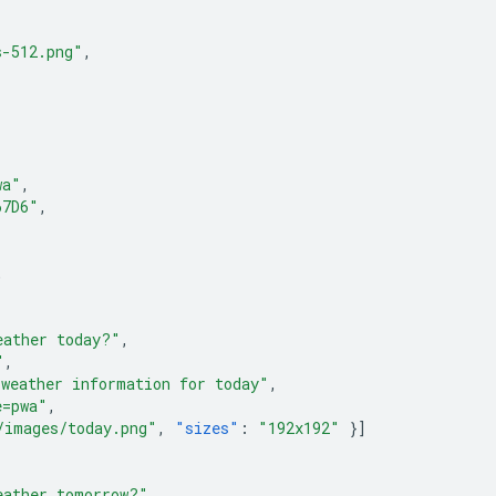
s-512.png"
,
wa"
,
67D6"
,
,
eather today?"
,
"
,
 weather information for today"
,
e=pwa"
,
/images/today.png"
,
"sizes"
:
"192x192"
}]
eather tomorrow?"
,