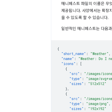
매니페스트 파일의 이름은 무
제공됩니다. 사양에서는 확장
을 수 있도록 할 수 있습니다.
일반적인 매니페스트는 다음과
{
"short_name"
:
"Weather"
,
"name"
:
"Weather: Do I n
"icons"
:
[
{
"src"
:
"/images/icon
"type"
:
"image/svg+x
"sizes"
:
"512x512"
},
{
"src"
:
"/images/icon
"type"
:
"image/png"
,
"sizes"
:
"192x192"