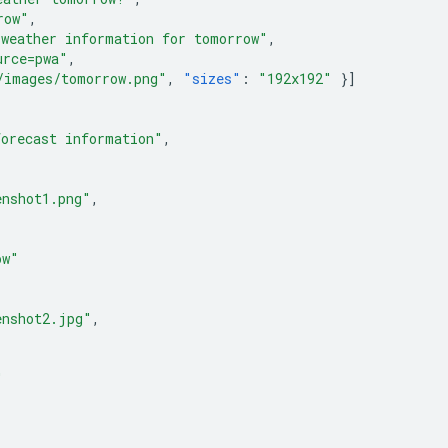
row"
,
 weather information for tomorrow"
,
urce=pwa"
,
/images/tomorrow.png"
,
"sizes"
:
"192x192"
}]
forecast information"
,
enshot1.png"
,
ow"
enshot2.jpg"
,
"