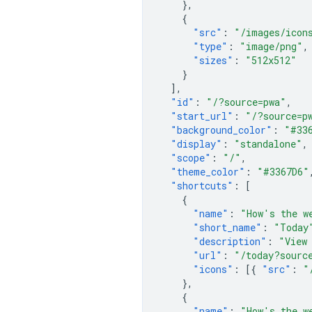
},
{
"src"
:
"/images/icon
"type"
:
"image/png"
,
"sizes"
:
"512x512"
}
],
"id"
:
"/?source=pwa"
,
"start_url"
:
"/?source=p
"background_color"
:
"#33
"display"
:
"standalone"
,
"scope"
:
"/"
,
"theme_color"
:
"#3367D6"
"shortcuts"
:
[
{
"name"
:
"How's the w
"short_name"
:
"Today
"description"
:
"View
"url"
:
"/today?sourc
"icons"
:
[{
"src"
:
"
},
{
"name"
:
"How's the w