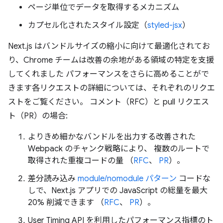
ページ単位でデータを取得するメカニズム
カプセル化されたスタイル設定（
styled-jsx
）
Next.js はバンドルサイズの縮小に向けて最適化されてお
り、Chrome チームは改善の余地がある領域の特定を支援
してくれました パフォーマンスをさらに高めることがで
きます各リクエストの詳細については、それぞれのリクエ
ストをご覧ください。 コメント（RFC）と pull リクエス
ト（PR）の場合:
よりきめ細かなバンドルを出力する改善された
Webpack のチャンク戦略により、 複数のルートで
取得された重複コードの量 （
RFC
、
PR
）。
差分読み込み
module/nomodule パターン
コードな
しで、Next.js アプリでの JavaScript の総量を最大
20% 削減できます （
RFC
、
PR
）。
User Timing API を利用したパフォーマンス指標のト