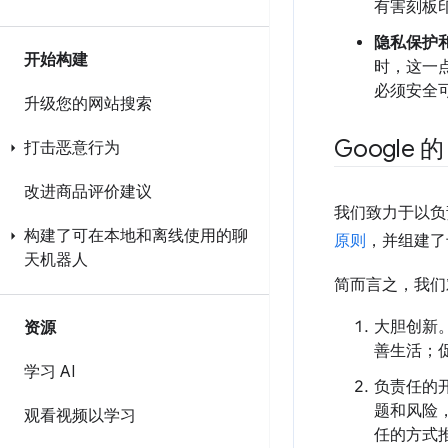
有害刻板
隐私保护
开始构建
时，这一
必须安全
升级您的网站搜索
Google 的
打击恶意行为
改进商品评价建议
我们致力于以负
构建了可在本地和离线使用的聊
原则
，并组建了
天机器人
简而言之，我们对
大胆创新
资源
善生活；
学习 AI
负责任的
题和风险
观看视频以学习
任的方式推