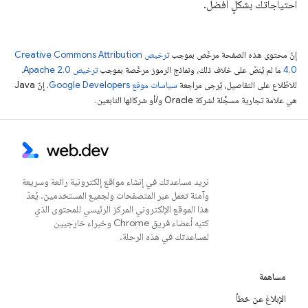
احتياجاتك بشكلٍ أفضل.
إنّ محتوى هذه الصفحة مرخّص بموجب
ترخيص Creative Commons Attribution
4.0‏
ما لم يُنصّ على خلاف ذلك، ونماذج الرموز مرخّصة بموجب
ترخيص Apache 2.0‏
.
للاطّلاع على التفاصيل، يُرجى مراجعة
سياسات موقع Google Developers‏
. إنّ Java
هي علامة تجارية مسجَّلة لشركة Oracle و/أو شركائها التابعين.
نريد مساعدتك في إنشاء مواقع إلكترونية رائعة وسريعة
وآمنة تعمل عبر المتصفحات ولجميع المستخدمين. يُعدّ
هذا الموقع الإلكتروني المركز الرئيسي للمحتوى الذي
كتبه أعضاء فريق Chrome وخبراء خارجيين
لمساعدتك في هذه الرحلة.
مساهمة
الإبلاغ عن خطأ