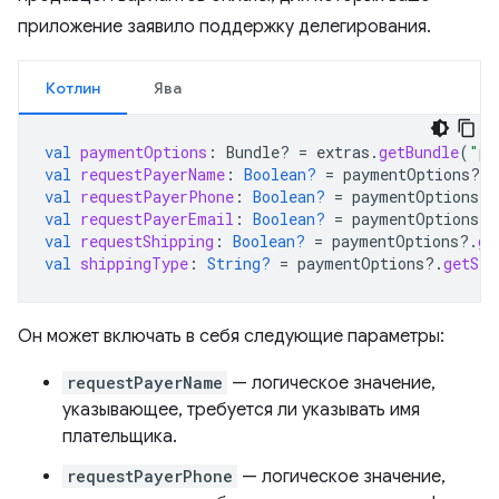
приложение заявило поддержку делегирования.
Котлин
Ява
val
paymentOptions
:
Bundle? 
=
extras
.
getBundle
(
"pa
val
requestPayerName
:
Boolean?
=
paymentOptions
?.
g
val
requestPayerPhone
:
Boolean?
=
paymentOptions
?.
val
requestPayerEmail
:
Boolean?
=
paymentOptions
?.
val
requestShipping
:
Boolean?
=
paymentOptions
?.
ge
val
shippingType
:
String?
=
paymentOptions
?.
getStr
Он может включать в себя следующие параметры:
requestPayerName
— логическое значение,
указывающее, требуется ли указывать имя
плательщика.
requestPayerPhone
— логическое значение,