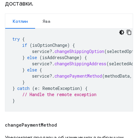
доставки
.
Котлин
Ява
try
{
if
(
isOptionChange
)
{
service
?.
changeShippingOption
(
selectedOpti
}
else
(
isAddressChange
)
{
service
?.
changeShippingAddress
(
selectedAdd
}
else
{
service
?.
changePaymentMethod
(
methodData
,
c
}
}
catch
(
e
:
RemoteException
)
{
// Handle the remote exception
}
change
Payment
Method