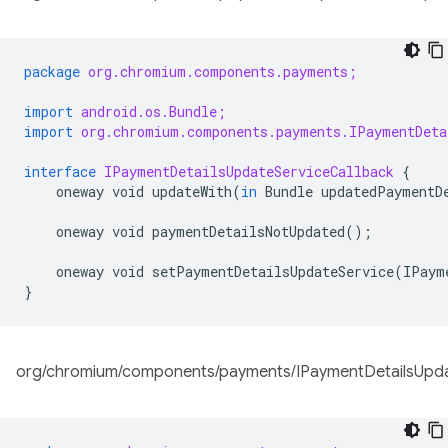
package
org.chromium.components.payments;
import
android.os.Bundle;
import
org.chromium.components.payments.IPaymentDeta
interface
IPaymentDetailsUpdateServiceCallback
{
oneway
void
updateWith
(
in
Bundle
updatedPaymentD
oneway
void
paymentDetailsNotUpdated
();
oneway
void
setPaymentDetailsUpdateService
(
IPaym
}
org/chromium/components/payments/IPaymentDetailsUpdat