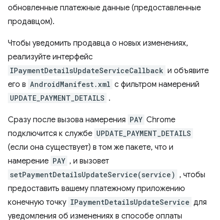
обновленные платежные данные (предоставленные
продавцом).
Чтобы уведомить продавца о новых изменениях,
реализуйте интерфейс
IPaymentDetailsUpdateServiceCallback
и объявите
его в
AndroidManifest.xml
с фильтром намерений
UPDATE_PAYMENT_DETAILS
.
Сразу после вызова намерения
PAY
Chrome
подключится к службе
UPDATE_PAYMENT_DETAILS
(если она существует) в том же пакете, что и
намерение
PAY
, и вызовет
setPaymentDetailsUpdateService(service)
, чтобы
предоставить вашему платежному приложению
конечную точку
IPaymentDetailsUpdateService
для
уведомления об изменениях в способе оплаты