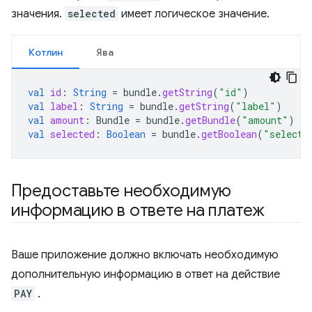
значения.
selected
имеет логическое значение.
Котлин
Ява
val
id
:
String
=
bundle
.
getString
(
"id"
)
val
label
:
String
=
bundle
.
getString
(
"label"
)
val
amount
:
Bundle
=
bundle
.
getBundle
(
"amount"
)
val
selected
:
Boolean
=
bundle
.
getBoolean
(
"selecte
Предоставьте необходимую
информацию в ответе на платеж
Ваше приложение должно включать необходимую
дополнительную информацию в ответ на действие
PAY
.