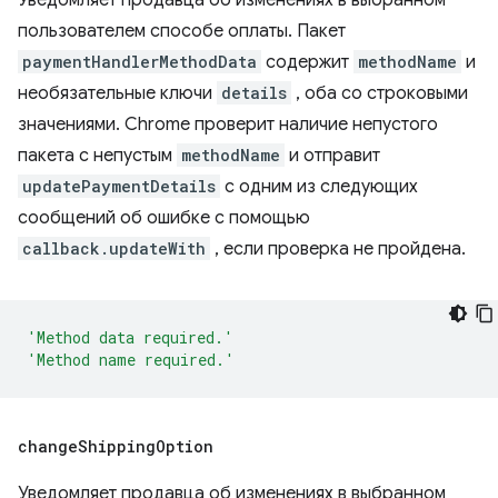
Уведомляет продавца об изменениях в выбранном
пользователем способе оплаты. Пакет
paymentHandlerMethodData
содержит
methodName
и
необязательные ключи
details
, оба со строковыми
значениями. Chrome проверит наличие непустого
пакета с непустым
methodName
и отправит
updatePaymentDetails
с одним из следующих
сообщений об ошибке с помощью
callback.updateWith
, если проверка не пройдена.
'Method data required.'
'Method name required.'
change
Shipping
Option
Уведомляет продавца об изменениях в выбранном