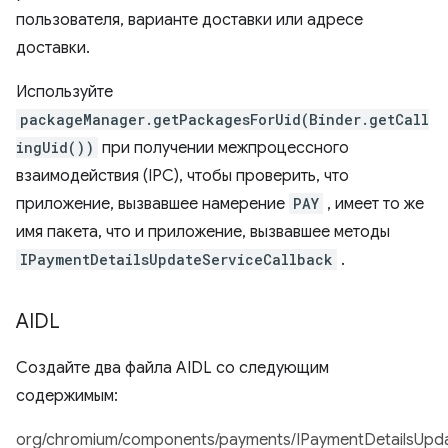
пользователя, варианте доставки или адресе
доставки.
Используйте
packageManager.getPackagesForUid(Binder.getCall
ingUid())
при получении межпроцессного
взаимодействия (IPC), чтобы проверить, что
приложение, вызвавшее намерение
PAY
, имеет то же
имя пакета, что и приложение, вызвавшее методы
IPaymentDetailsUpdateServiceCallback
.
AIDL
Создайте два файла AIDL со следующим
содержимым:
org/chromium/components/payments/IPaymentDetailsUpdat