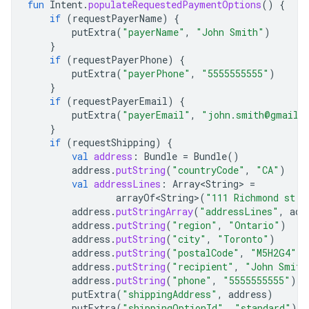
fun
Intent
.
populateRequestedPaymentOptions
()
{
if
(
requestPayerName
)
{
putExtra
(
"payerName"
,
"John Smith"
)
}
if
(
requestPayerPhone
)
{
putExtra
(
"payerPhone"
,
"5555555555"
)
}
if
(
requestPayerEmail
)
{
putExtra
(
"payerEmail"
,
"john.smith@gmail.
}
if
(
requestShipping
)
{
val
address
:
Bundle
=
Bundle
()
address
.
putString
(
"countryCode"
,
"CA"
)
val
addressLines
:
Array<String>
=
arrayOf<String>
(
"111 Richmond st. 
address
.
putStringArray
(
"addressLines"
,
add
address
.
putString
(
"region"
,
"Ontario"
)
address
.
putString
(
"city"
,
"Toronto"
)
address
.
putString
(
"postalCode"
,
"M5H2G4"
)
address
.
putString
(
"recipient"
,
"John Smith
address
.
putString
(
"phone"
,
"5555555555"
)
putExtra
(
"shippingAddress"
,
address
)
putExtra
(
"shippingOptionId"
,
"standard"
)