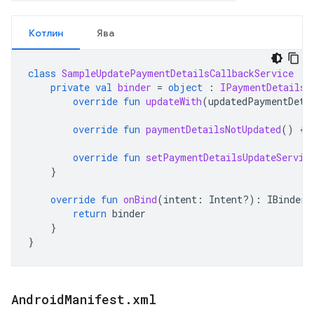
Котлин
Ява
class
SampleUpdatePaymentDetailsCallbackService
:
private
val
binder
=
object
:
IPaymentDetailsU
override
fun
updateWith
(
updatedPaymentDeta
override
fun
paymentDetailsNotUpdated
()
{}
override
fun
setPaymentDetailsUpdateServic
}
override
fun
onBind
(
intent
:
Intent?)
:
IBinder?
return
binder
}
}
Android
Manifest
.
xml