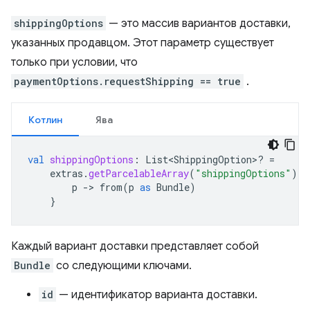
shippingOptions
— это массив вариантов доставки,
указанных продавцом. Этот параметр существует
только при условии, что
paymentOptions.requestShipping == true
.
Котлин
Ява
val
shippingOptions
:
List<ShippingOption>? 
=
extras
.
getParcelableArray
(
"shippingOptions"
)
?.
p
-
>
from
(
p
as
Bundle
)
}
Каждый вариант доставки представляет собой
Bundle
со следующими ключами.
id
— идентификатор варианта доставки.