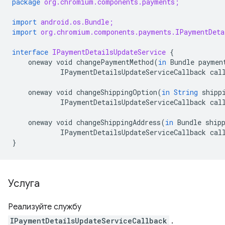
package
org.chromium.components.payments;
import
android.os.Bundle;
import
org.chromium.components.payments.IPaymentDeta
interface
IPaymentDetailsUpdateService
{
oneway
void
changePaymentMethod
(
in
Bundle
paymen
IPaymentDetailsUpdateServiceCallback
cal
oneway
void
changeShippingOption
(
in
String
shipp
IPaymentDetailsUpdateServiceCallback
cal
oneway
void
changeShippingAddress
(
in
Bundle
ship
IPaymentDetailsUpdateServiceCallback
cal
}
Услуга
Реализуйте службу
IPaymentDetailsUpdateServiceCallback
.