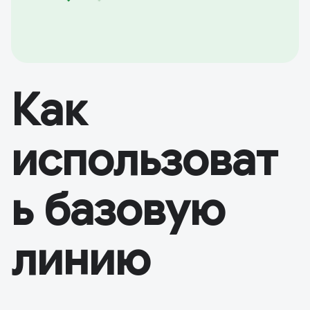
Как
использоват
ь базовую
линию