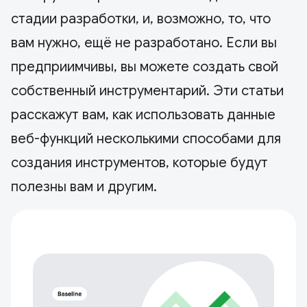
стадии разработки, и, возможно, то, что
вам нужно, ещё не разработано. Если вы
предприимчивы, вы можете создать свой
собственный инструментарий. Эти статьи
расскажут вам, как использовать данные
веб-функций несколькими способами для
создания инструментов, которые будут
полезны вам и другим.