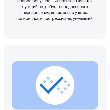
наборе браузеров. Использование этих
функций потребует определённого
планирования, возможно, с учётом
полифиллов и прогрессивных улучшений.