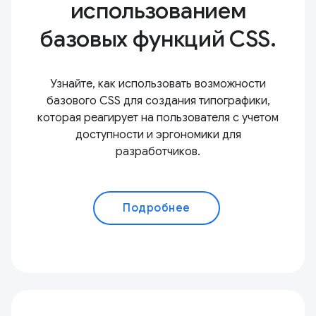
использованием
базовых функций CSS.
Узнайте, как использовать возможности
базового CSS для создания типографики,
которая реагирует на пользователя с учетом
доступности и эргономики для
разработчиков.
Подробнее