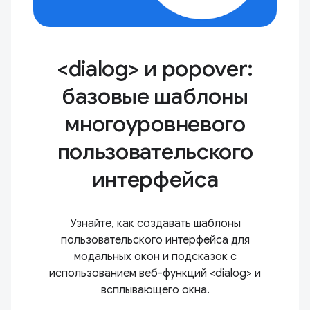
<dialog> и popover:
базовые шаблоны
многоуровневого
пользовательского
интерфейса
Узнайте, как создавать шаблоны
пользовательского интерфейса для
модальных окон и подсказок с
использованием веб-функций <dialog> и
всплывающего окна.