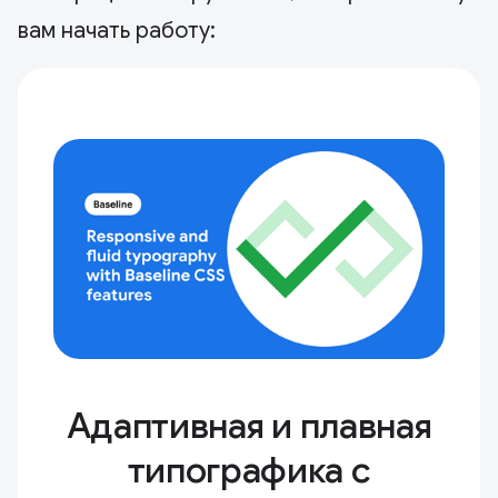
вам начать работу:
Адаптивная и плавная
типографика с