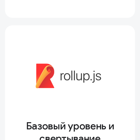
Базовый уровень и
свертывание