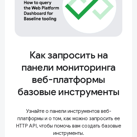
Как запросить на
панели мониторинга
веб-платформы
базовые инструменты
Узнайте о панели инструментов веб-
платформы и о том, как можно запросить ее
HTTP API, чтобы помочь вам создать базовые
инструменты.