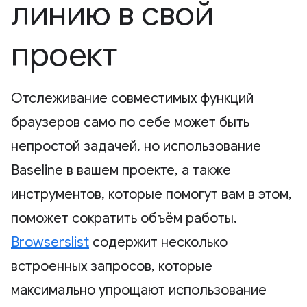
линию в свой
проект
Отслеживание совместимых функций
браузеров само по себе может быть
непростой задачей, но использование
Baseline в вашем проекте, а также
инструментов, которые помогут вам в этом,
поможет сократить объём работы.
Browserslist
содержит несколько
встроенных запросов, которые
максимально упрощают использование