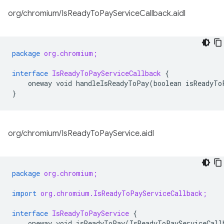
org/chromium/IsReadyToPayServiceCallback.aidl
package
org.chromium;
interface
IsReadyToPayServiceCallback
{
oneway
void
handleIsReadyToPay
(
boolean
isReadyTo
}
org/chromium/IsReadyToPayService.aidl
package
org.chromium;
import
org.chromium.IsReadyToPayServiceCallback;
interface
IsReadyToPayService
{
oneway
void
isReadyToPay
(
IsReadyToPayServiceCall