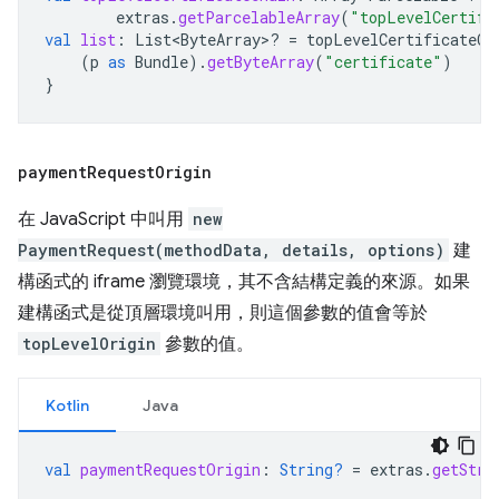
extras
.
getParcelableArray
(
"topLevelCertifi
val
list
:
List<ByteArray>? 
=
topLevelCertificateCh
(
p
as
Bundle
).
getByteArray
(
"certificate"
)
}
payment
Request
Origin
在 JavaScript 中叫用
new
PaymentRequest(methodData, details, options)
建
構函式的 iframe 瀏覽環境，其不含結構定義的來源。如果
建構函式是從頂層環境叫用，則這個參數的值會等於
topLevelOrigin
參數的值。
Kotlin
Java
val
paymentRequestOrigin
:
String?
=
extras
.
getStri