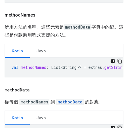
method
Names
所用方法的名稱。這些元素是
methodData
字典中的鍵。這
些是付款應用程式支援的方法。
Kotlin
Java
val
methodNames
:
List<String>? 
=
extras
.
getStringA
method
Data
從每個
methodNames
到
methodData
的對應。
Kotlin
Java