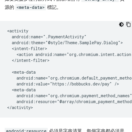
源的
<meta-data>
標記。
<action
android:name="org.chromium.intent.action
</intent-filter>

android:value="https://bobbucks.dev/pay"
android:resource="@array/chromium_payment_method
android:resource
必須是字串清單，每個字串都必須是