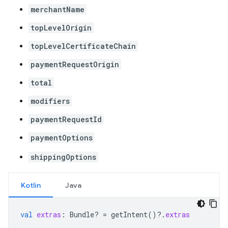
merchantName
topLevelOrigin
topLevelCertificateChain
paymentRequestOrigin
total
modifiers
paymentRequestId
paymentOptions
shippingOptions
Kotlin
Java
val
extras
:
Bundle? 
=
getIntent
()
?.
extras