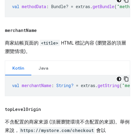
val
methodData
:
Bundle? 
=
extras
.
getBundle
(
"method
merchant
Name
商家結帳頁面的
<title>
HTML 標記內容 (瀏覽器的頂層
瀏覽情境)。
Kotlin
Java
val
merchantName
:
String?
=
extras
.
getString
(
"merc
top
Level
Origin
不含配置的商家來源 (頂層瀏覽環境不含配置的來源)。舉例
來說，
https://mystore.com/checkout
會以