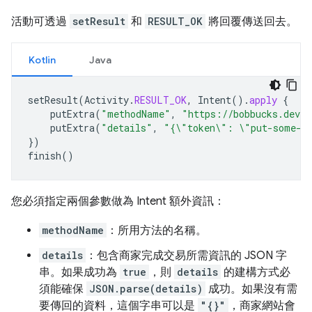
活動可透過
setResult
和
RESULT_OK
將回覆傳送回去。
Kotlin
Java
setResult
(
Activity
.
RESULT_OK
,
Intent
().
apply
{
putExtra
(
"methodName"
,
"https://bobbucks.dev/p
putExtra
(
"details"
,
"{\"token\": \"put-some-d
})
finish
()
您必須指定兩個參數做為 Intent 額外資訊：
methodName
：所用方法的名稱。
details
：包含商家完成交易所需資訊的 JSON 字
串。如果成功為
true
，則
details
的建構方式必
須能確保
JSON.parse(details)
成功。如果沒有需
要傳回的資料，這個字串可以是
"{}"
，商家網站會