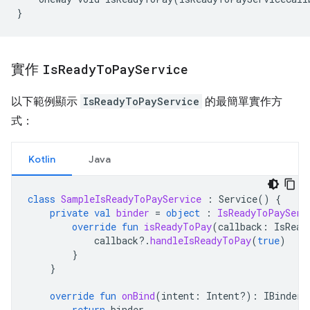
}
實作
Is
Ready
To
Pay
Service
以下範例顯示
IsReadyToPayService
的最簡單實作方
式：
Kotlin
Java
class
SampleIsReadyToPayService
:
Service
()
{
private
val
binder
=
object
:
IsReadyToPayServ
override
fun
isReadyToPay
(
callback
:
IsRead
callback
?.
handleIsReadyToPay
(
true
)
}
}
override
fun
onBind
(
intent
:
Intent?)
:
IBinder?
return
binder