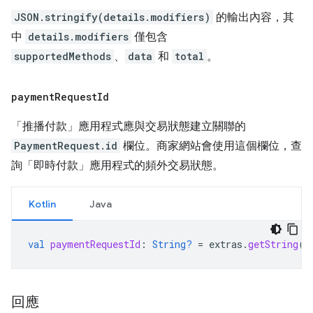
JSON.stringify(details.modifiers)
的輸出內容，其
中
details.modifiers
僅包含
supportedMethods
、
data
和
total
。
payment
Request
Id
「推播付款」應用程式應與交易狀態建立關聯的
PaymentRequest.id
欄位。商家網站會使用這個欄位，查
詢「即時付款」應用程式的頻外交易狀態。
Kotlin
Java
val
paymentRequestId
:
String?
=
extras
.
getString
(
"
回應