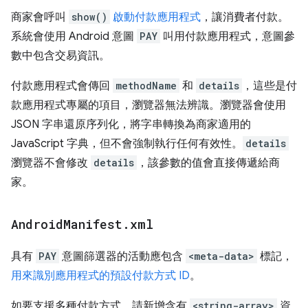
商家會呼叫
show()
啟動付款應用程式
，讓消費者付款。
系統會使用 Android 意圖
PAY
叫用付款應用程式，意圖參
數中包含交易資訊。
付款應用程式會傳回
methodName
和
details
，這些是付
款應用程式專屬的項目，瀏覽器無法辨識。瀏覽器會使用
JSON 字串還原序列化，將字串轉換為商家適用的
JavaScript 字典，但不會強制執行任何有效性。
details
瀏覽器不會修改
details
，該參數的值會直接傳遞給商
家。
Android
Manifest
.
xml
具有
PAY
意圖篩選器的活動應包含
<meta-data>
標記，
用來識別應用程式的預設付款方式 ID
。
如要支援多種付款方式，請新增含有
<string-array>
資