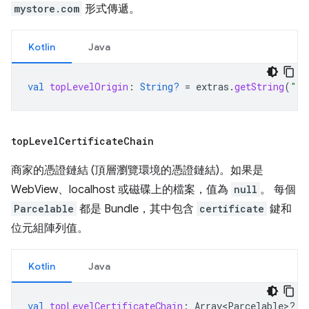
mystore.com
形式傳遞。
Kotlin
Java
val
topLevelOrigin
:
String?
=
extras
.
getString
(
"to
top
Level
Certificate
Chain
商家的憑證鏈結 (頂層瀏覽環境的憑證鏈結)。如果是
WebView、localhost 或磁碟上的檔案，值為
null
。 每個
Parcelable
都是 Bundle，其中包含
certificate
鍵和
位元組陣列值。
Kotlin
Java
val
topLevelCertificateChain
:
Array<Parcelable>? 
=