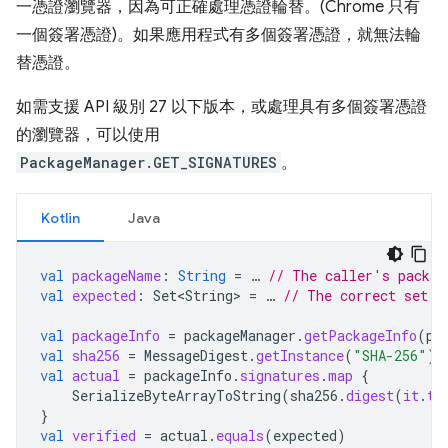
一憑證瀏覽器，因為可正確處理憑證輪替。(Chrome 只有
一個簽署憑證)。如果應用程式有多個簽署憑證，就無法輪
替憑證。
如需支援 API 級別 27 以下版本，或處理具有多個簽署憑證
的瀏覽器，可以使用
PackageManager.GET_SIGNATURES
。
Kotlin
Java
val
packageName
:
String
=
…
// The caller's packag
val
expected
:
Set<String>
=
…
// The correct set o
val
packageInfo
=
packageManager
.
getPackageInfo
(
pa
val
sha256
=
MessageDigest
.
getInstance
(
"SHA-256"
)
val
actual
=
packageInfo
.
signatures
.
map
{
SerializeByteArrayToString
(
sha256
.
digest
(
it
.
to
}
val
verified
=
actual
.
equals
(
expected
)